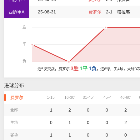
西协甲A
25-08-31
费罗尔
2-1
塔拉韦
胜
平
负
3胜
1平
1负
近5次交战，费罗尔
，进6球，失4球，大球3
进球分布
费罗尔
1-15'
16-30'
31-45'
45+'
46-60'
1
2
0
0
2
全部
0
1
0
0
2
主场
1
1
0
0
0
客场