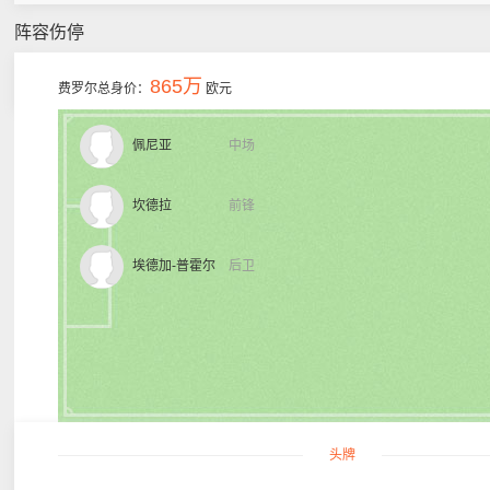
阵容伤停
865万
费罗尔总身价：
欧元
佩尼亚
中场
坎德拉
前锋
埃德加-普霍尔
后卫
头牌