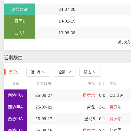
球会友谊
24-07-28
西丙1
14-01-19
西丙1
13-09-08
近5次
近期战绩
费罗尔
近5场
全部
筛选
赛事
比赛日期
主队
比分
客队
西协甲A
25-09-27
费罗尔
0-0
CD瓜达
西协甲A
25-09-21
卢戈
2-1
费罗尔
西协甲A
25-09-17
皇马B
0-1
费罗尔
西协甲A
25-09-15
费罗尔
2-1
邦费雷