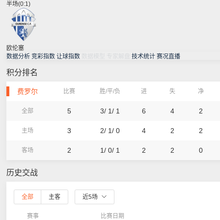
半场(0:1)
欧伦塞
数据分析
竞彩指数
让球指数
数据模型
专家解盘
技术统计
赛况直播
积分排名
费罗尔
比赛
胜/平/负
进
失
净
5
3/ 1/ 1
6
4
2
全部
3
2/ 1/ 0
4
2
2
主场
2
1/ 0/ 1
2
2
0
客场
历史交战
全部
主客
近5场
赛事
比赛日期