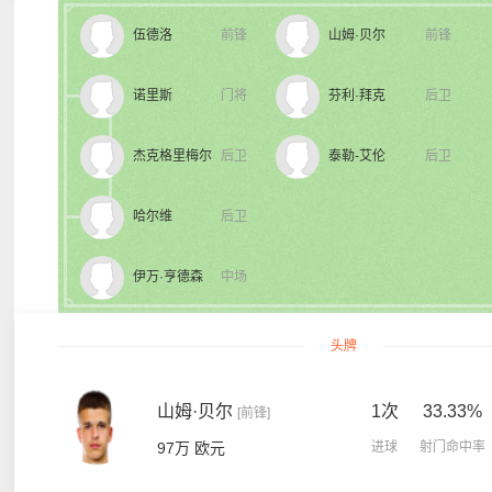
伍德洛
前锋
山姆·贝尔
前锋
诺里斯
门将
芬利·拜克
后卫
杰克格里梅尔
后卫
泰勒-艾伦
后卫
哈尔维
后卫
伊万·亨德森
中场
头牌
山姆·贝尔
1次
33.33%
[前锋]
97万 欧元
进球
射门命中率