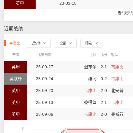
英甲
23-03-18
近5次交
近期战绩
韦康比
近5场
全部
筛选
赛事
比赛日期
主队
比分
客队
英甲
25-09-27
温布尔
2-1
韦康比
英联杯
25-09-24
维冈
0-2
韦康比
英甲
25-09-20
韦康比
2-0
北安普
英甲
25-09-13
彼得堡
2-1
韦康比
英甲
25-09-06
韦康比
2-0
曼斯菲
胜