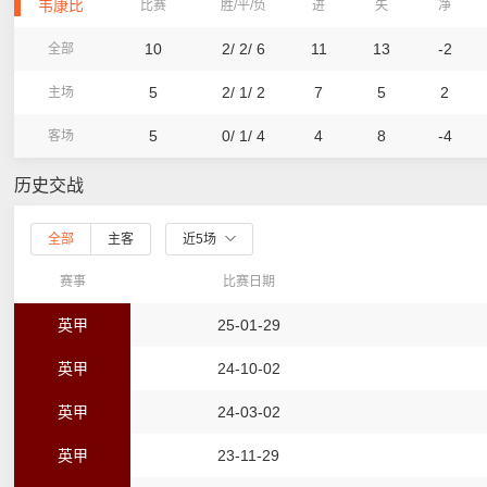
韦康比
比赛
胜/平/负
进
失
净
10
2/ 2/ 6
11
13
-2
全部
5
2/ 1/ 2
7
5
2
主场
5
0/ 1/ 4
4
8
-4
客场
历史交战
全部
主客
近5场
赛事
比赛日期
英甲
25-01-29
英甲
24-10-02
英甲
24-03-02
英甲
23-11-29