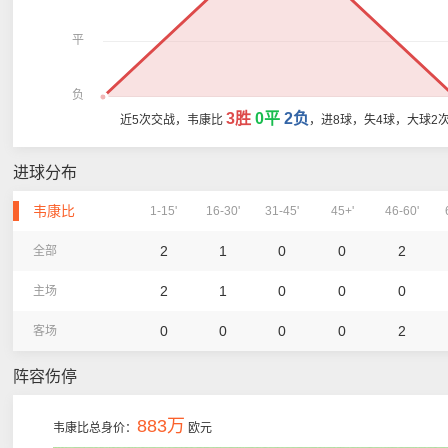
平
负
3胜
0平
2负
近5次交战，韦康比
，进8球，失4球，大球2
进球分布
韦康比
1-15'
16-30'
31-45'
45+'
46-60'
2
1
0
0
2
全部
2
1
0
0
0
主场
0
0
0
0
2
客场
阵容伤停
883万
韦康比总身价：
欧元