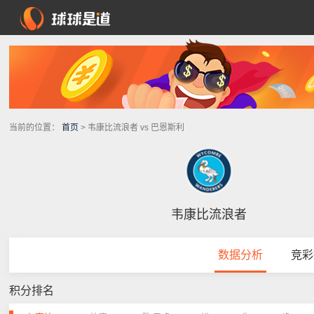
当前的位置：
首页
> 韦康比流浪者 vs 巴恩斯利
韦康比流浪者
数据分析
竞彩
积分排名