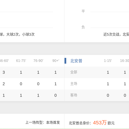
平
负
0球，大球2次，小球3次
近5次交战，北
北安普
46-60'
61-75'
76-90'
90+'
1-15'
16-30
3
1
1
1
1
1
全部
2
0
0
1
1
1
主场
1
1
1
0
0
0
客场
453万
上一场阵型：本场首发
北安普总身价：
欧元