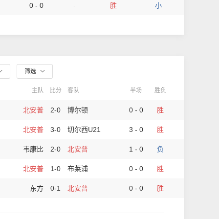
0 - 0
-
胜
小
筛选
主队
比分
客队
半场
胜负
北安普
2-0
博尔顿
0 - 0
胜
北安普
3-0
切尔西U21
3 - 0
胜
韦康比
2-0
北安普
1 - 0
负
北安普
1-0
布莱浦
0 - 0
胜
东方
0-1
北安普
0 - 0
胜