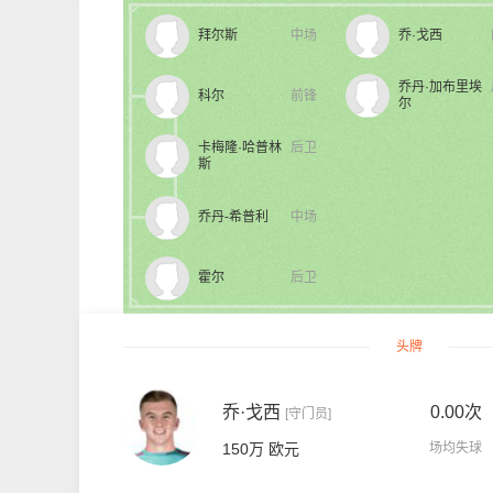
拜尔斯
中场
乔·戈西
乔丹·加布里埃
科尔
前锋
尔
卡梅隆·哈普林
后卫
斯
乔丹-希普利
中场
霍尔
后卫
头牌
乔·戈西
0.00次
[守门员]
150万 欧元
场均失球