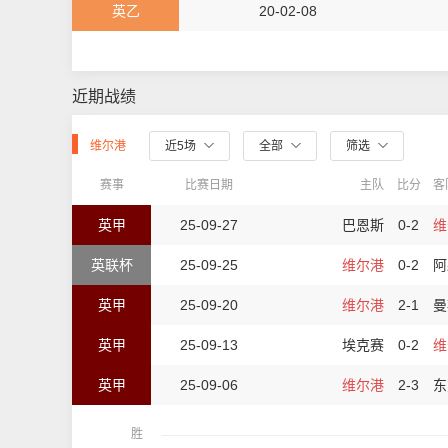
英乙
20-02-08
近期战绩
维尔港
近5场
全部
筛选
赛事
比赛日期
主队
比分
客
英甲
25-09-27
巴恩斯
0-2
维
英联杯
25-09-25
维尔港
0-2
阿
英甲
25-09-20
维尔港
2-1
曼
英甲
25-09-13
埃克赛
0-2
维
英甲
25-09-06
维尔港
2-3
东
胜