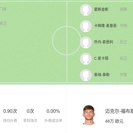
门将
霍斯金斯
前锋
后卫
卡梅隆·麦基恩
中场
乔丹-索恩利
后卫
C.麦卡锡
后卫
泰瑞·泰勒
中场
0.90次
0次
0.00%
迈克尔-福布
场均扑救
零封场次
扑救成功率
48万 欧元