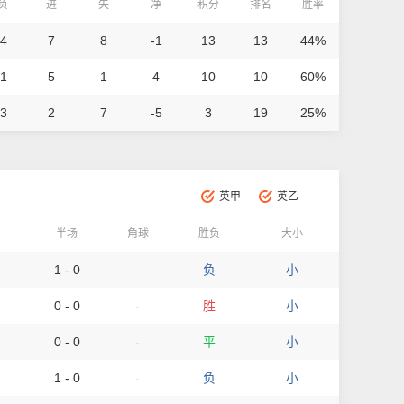
/负
进
失
净
积分
排名
胜率
 4
7
8
-1
13
13
44%
 1
5
1
4
10
10
60%
 3
2
7
-5
3
19
25%
英甲
英乙
半场
角球
胜负
大小
1 - 0
-
负
小
0 - 0
-
胜
小
0 - 0
-
平
小
1 - 0
-
负
小