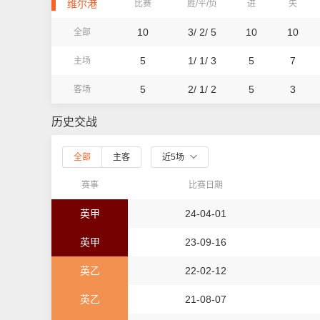
维尔港
比赛
胜/平/负
进
失
10
3/ 2/ 5
10
10
全部
5
1/ 1/ 3
5
7
主场
5
2/ 1/ 2
5
3
客场
历史交战
全部
主客
近5场
赛事
比赛日期
英甲
24-04-01
英甲
23-09-16
英乙
22-02-12
英乙
21-08-07