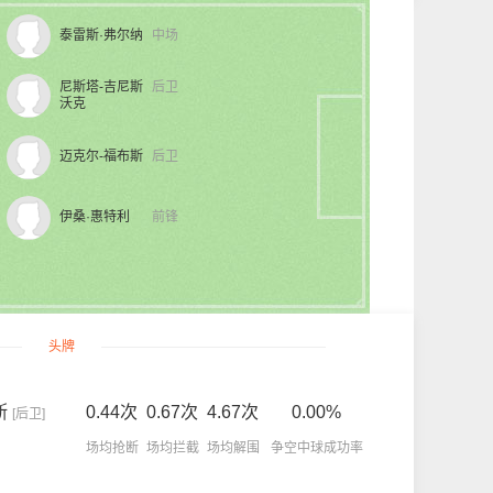
泰雷斯·弗尔纳
中场
尼斯塔-吉尼斯
后卫
沃克
迈克尔-福布斯
后卫
伊桑·惠特利
前锋
头牌
斯
0.44次
0.67次
4.67次
0.00%
[后卫]
场均抢断
场均拦截
场均解围
争空中球成功率