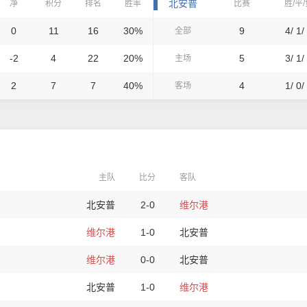
北安普
净
积分
排名
胜率
比赛
胜/平
0
11
16
30%
9
4/ 1/
全部
-2
4
22
20%
5
3/ 1/
主场
2
7
7
40%
4
1/ 0/
客场
主队
比分
客队
北安普
2-0
维尔港
维尔港
1-0
北安普
维尔港
0-0
北安普
北安普
1-0
维尔港