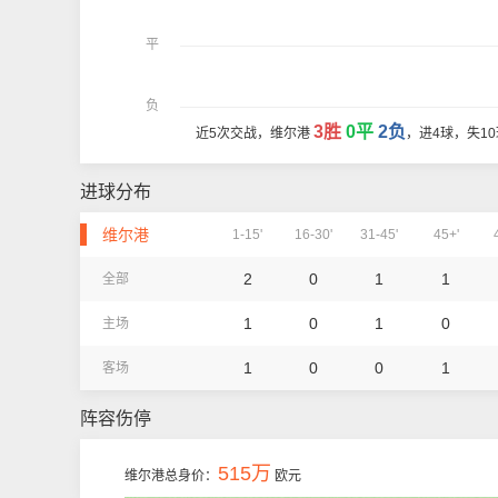
平
负
3胜
0平
2负
近5次交战，维尔港
，进4球，失1
进球分布
维尔港
1-15'
16-30'
31-45'
45+'
2
0
1
1
全部
1
0
1
0
主场
1
0
0
1
客场
阵容伤停
515万
维尔港总身价：
欧元