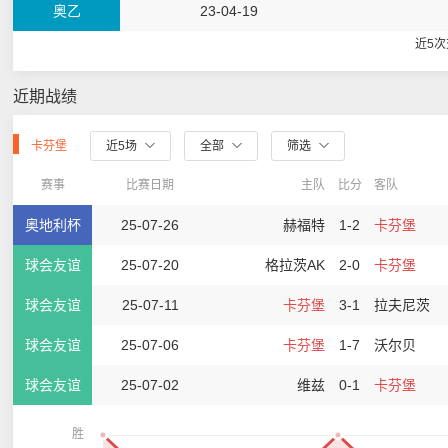
奥乙
23-04-19
近5
近期战绩
卡芬堡
近5场
全部
筛选
赛事
比赛日期
主队
比分
客队
奥地利杯
25-07-26
赫福特
1-2
卡芬堡
球会友谊
25-07-20
格拉茨AK
2-0
卡芬堡
球会友谊
25-07-11
卡芬堡
3-1
拉夫尼茨
球会友谊
25-07-06
卡芬堡
1-7
沃尔贝
球会友谊
25-07-02
维兹
0-1
卡芬堡
胜