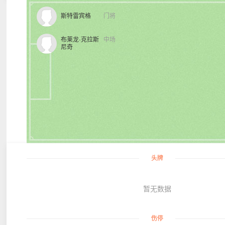
斯特雷宾格
门将
布莱龙·克拉斯
中场
尼奇
头牌
暂无数据
伤停