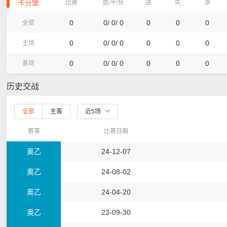
卡芬堡
比赛
胜/平/负
进
失
净
0
0/ 0/ 0
0
0
0
全部
0
0/ 0/ 0
0
0
0
主场
0
0/ 0/ 0
0
0
0
客场
历史交战
全部
主客
近5场
赛事
比赛日期
奥乙
24-12-07
奥乙
24-08-02
奥乙
24-04-20
奥乙
23-09-30