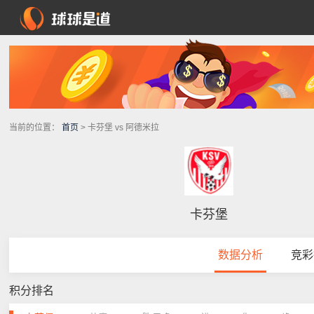
当前的位置：
首页
> 卡芬堡 vs 阿德米拉
卡芬堡
数据分析
竞彩
积分排名