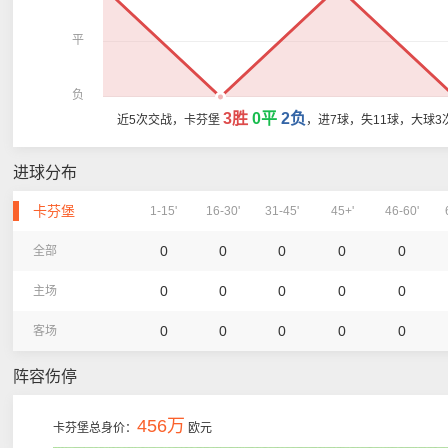
平
负
3胜
0平
2负
近5次交战，卡芬堡
，进7球，失11球，大球3
进球分布
卡芬堡
1-15'
16-30'
31-45'
45+'
46-60'
0
0
0
0
0
全部
0
0
0
0
0
主场
0
0
0
0
0
客场
阵容伤停
456万
卡芬堡总身价：
欧元