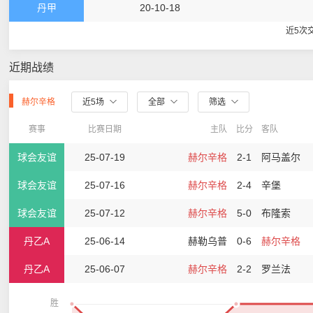
丹甲
20-10-18
近5次
近期战绩
赫尔辛格
近5场
全部
筛选
赛事
比赛日期
主队
比分
客队
球会友谊
25-07-19
赫尔辛格
2-1
阿马盖尔
球会友谊
25-07-16
赫尔辛格
2-4
辛堡
球会友谊
25-07-12
赫尔辛格
5-0
布隆索
丹乙A
25-06-14
赫勒乌普
0-6
赫尔辛格
丹乙A
25-06-07
赫尔辛格
2-2
罗兰法
胜