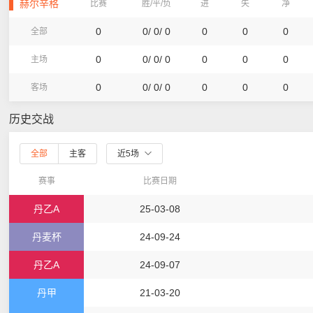
赫尔辛格
比赛
胜/平/负
进
失
净
0
0/ 0/ 0
0
0
0
全部
0
0/ 0/ 0
0
0
0
主场
0
0/ 0/ 0
0
0
0
客场
历史交战
全部
主客
近5场
赛事
比赛日期
丹乙A
25-03-08
丹麦杯
24-09-24
丹乙A
24-09-07
丹甲
21-03-20