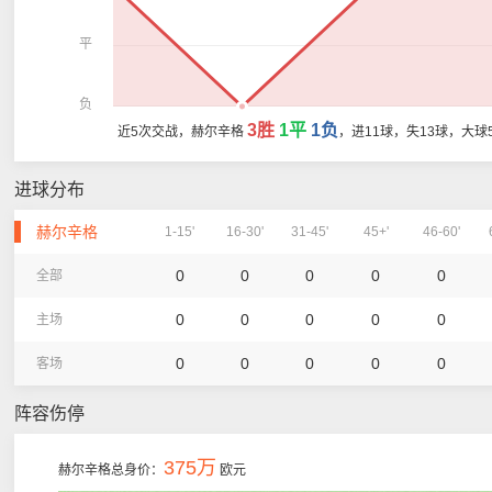
平
负
3胜
1平
1负
近5次交战，赫尔辛格
，进11球，失13球，大球
进球分布
赫尔辛格
1-15'
16-30'
31-45'
45+'
46-60'
0
0
0
0
0
全部
0
0
0
0
0
主场
0
0
0
0
0
客场
阵容伤停
375万
赫尔辛格总身价：
欧元