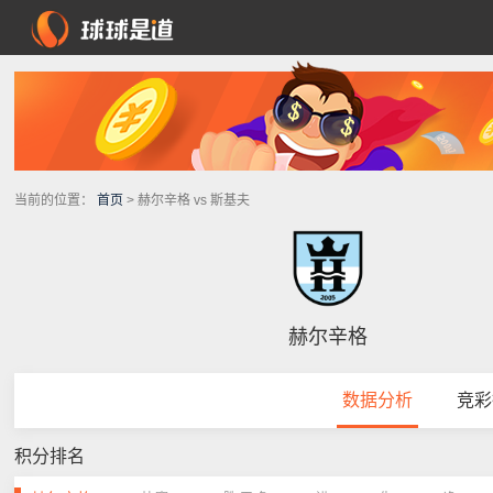
当前的位置：
首页
> 赫尔辛格 vs 斯基夫
赫尔辛格
数据分析
竞彩
积分排名