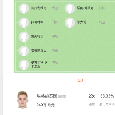
德拉戈维奇
后卫
诺阿·博蒂克
前锋
拉德林格
门将
李太锡
后卫
兰夫特尔
中场
埃格施泰因
前锋
曼普里特·萨
中场
卡里亚
头牌
埃格施泰因
2次
33.33%
[前锋]
240万 欧元
进球
射门命中率