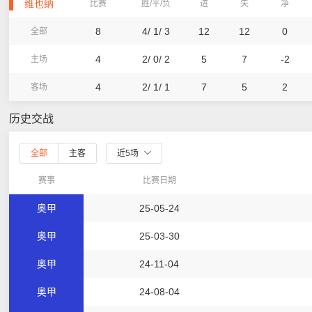
维也纳
比赛
胜/平/负
进
失
净
8
4/ 1/ 3
12
12
0
全部
4
2/ 0/ 2
5
7
-2
主场
4
2/ 1/ 1
7
5
2
客场
历史交战
全部
主客
近5场
赛事
比赛日期
奥甲
25-05-24
奥甲
25-03-30
奥甲
24-11-04
奥甲
24-08-04