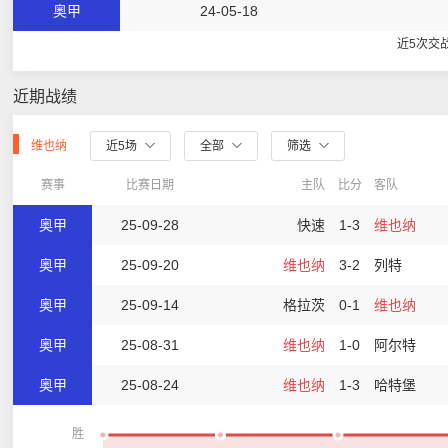
奥甲
24-05-18
近5次交
近期战绩
维也纳
近5场
全部
筛选
赛事
比赛日期
主队
比分
客队
奥甲
25-09-28
快速
1-3
维也纳
奥甲
25-09-20
维也纳
3-2
列特
奥甲
25-09-14
格拉茨
0-1
维也纳
奥甲
25-08-31
维也纳
1-0
阿尔特
奥甲
25-08-24
维也纳
1-3
哈特堡
胜