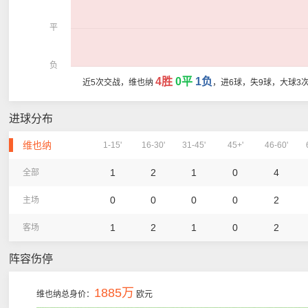
平
负
4胜
0平
1负
近5次交战，维也纳
，进6球，失9球，大球3
进球分布
维也纳
1-15'
16-30'
31-45'
45+'
46-60'
1
2
1
0
4
全部
0
0
0
0
2
主场
1
2
1
0
2
客场
阵容伤停
1885万
维也纳总身价：
欧元