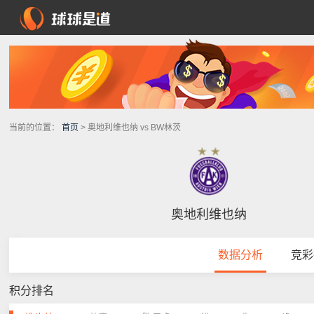
当前的位置：
首页
> 奥地利维也纳 vs BW林茨
奥地利维也纳
数据分析
竞彩
积分排名