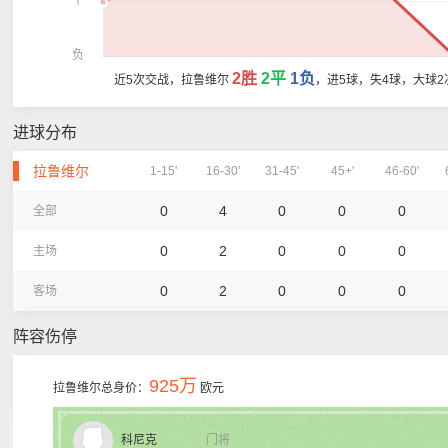
平
负
2胜
2平
1负
近5次交战，拉鲁维尔
，进5球，失4球，大球2
进球分布
拉鲁维尔
1-15'
16-30'
31-45'
45+'
46-60'
0
4
0
0
0
全部
0
2
0
0
0
主场
0
2
0
0
0
客场
阵容伤停
925万
拉鲁维尔总身价：
欧元
科尼克
门将