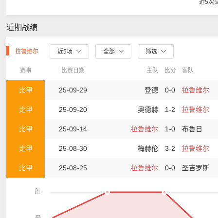
近5次
近期战绩
拉鲁维尔
近5场
全部
筛选
赛事
比赛日期
主队
比分
客队
比甲
25-09-29
登德
0-0
拉鲁维尔
比甲
25-09-20
奥德赫
1-2
拉鲁维尔
比甲
25-09-14
拉鲁维尔
1-0
布鲁日
比甲
25-08-30
梅赫伦
3-2
拉鲁维尔
比甲
25-08-25
拉鲁维尔
0-0
圣吉罗斯
胜