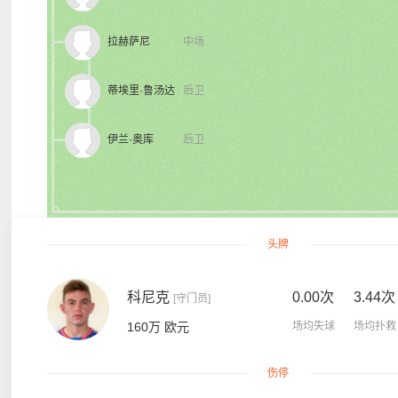
拉赫萨尼
中场
蒂埃里·鲁汤达
后卫
伊兰·奥库
后卫
头牌
科尼克
0.00次
3.44次
[守门员]
160万 欧元
场均失球
场均扑救
伤停