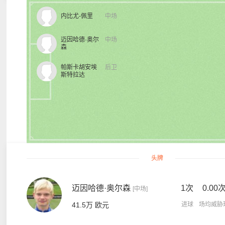
内比尤-佩里
中场
迈因哈德·奥尔
中场
森
帕斯卡胡安埃
后卫
斯特拉达
头牌
迈因哈德·奥尔森
1次
0.00
[中场]
41.5万 欧元
进球
场均威胁