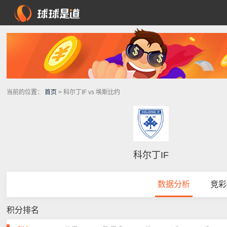
当前的位置：
首页
> 科尔丁IF vs 埃斯比约
科尔丁IF
数据分析
竞彩
积分排名