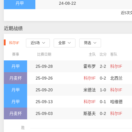
丹甲
24-08-22
近5次
近期战绩
科尔IF
近5场
全部
筛选
赛事
比赛日期
主队
比分
客队
丹甲
25-09-28
霍布罗
2-2
科尔IF
丹麦杯
25-09-26
科尔IF
0-2
北西兰
丹甲
25-09-20
米德法
1-0
科尔IF
丹甲
25-09-13
科尔IF
0-1
哈维德
丹麦杯
25-09-03
斯基夫
0-2
科尔IF
胜