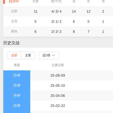
科尔IF
比赛
胜/平/负
进
失
净
11
4/ 3/ 4
14
12
2
全部
5
2/ 1/ 2
6
5
1
主场
6
2/ 2/ 2
8
7
1
客场
历史交战
全部
主客
近5场
赛事
比赛日期
丹甲
25-08-09
丹甲
25-05-10
丹甲
25-04-06
丹甲
25-02-22