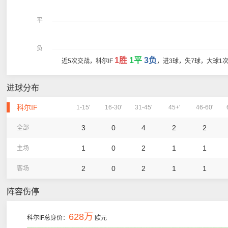
平
负
1胜
1平
3负
近5次交战，科尔IF
，进3球，失7球，大球1
进球分布
科尔IF
1-15'
16-30'
31-45'
45+'
46-60'
3
0
4
2
2
全部
1
0
2
1
1
主场
2
0
2
1
1
客场
阵容伤停
628万
科尔IF总身价：
欧元