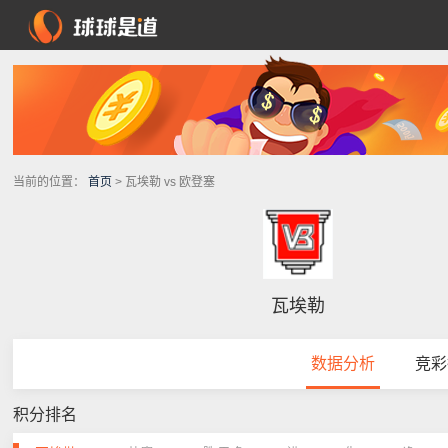
当前的位置：
首页
> 瓦埃勒 vs 欧登塞
瓦埃勒
数据分析
竞彩
积分排名