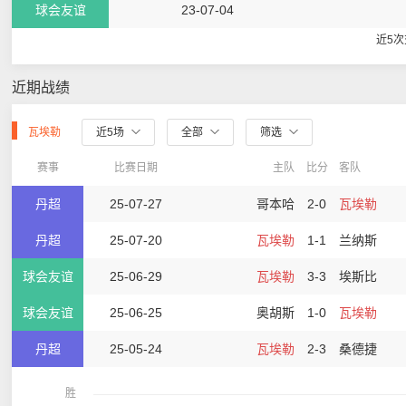
球会友谊
23-07-04
近5
近期战绩
瓦埃勒
近5场
全部
筛选
赛事
比赛日期
主队
比分
客队
丹超
25-07-27
哥本哈
2-0
瓦埃勒
丹超
25-07-20
瓦埃勒
1-1
兰纳斯
球会友谊
25-06-29
瓦埃勒
3-3
埃斯比
球会友谊
25-06-25
奥胡斯
1-0
瓦埃勒
丹超
25-05-24
瓦埃勒
2-3
桑德捷
胜