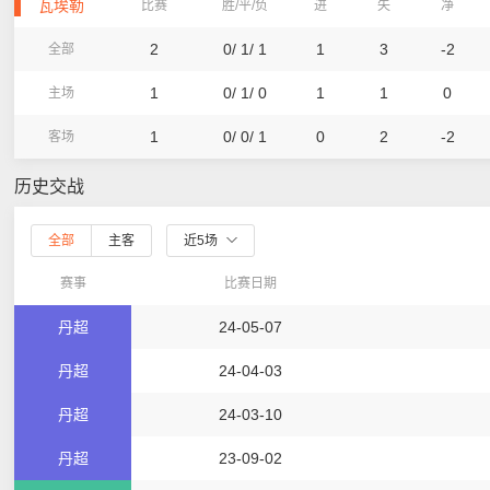
瓦埃勒
比赛
胜/平/负
进
失
净
2
0/ 1/ 1
1
3
-2
全部
1
0/ 1/ 0
1
1
0
主场
1
0/ 0/ 1
0
2
-2
客场
历史交战
全部
主客
近5场
赛事
比赛日期
丹超
24-05-07
丹超
24-04-03
丹超
24-03-10
丹超
23-09-02