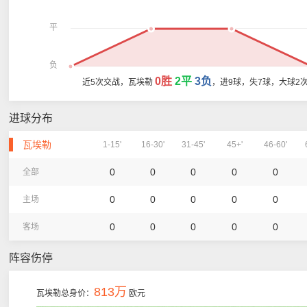
平
负
0胜
2平
3负
近5次交战，瓦埃勒
，进9球，失7球，大球2
进球分布
瓦埃勒
1-15'
16-30'
31-45'
45+'
46-60'
0
0
0
0
0
全部
0
0
0
0
0
主场
0
0
0
0
0
客场
阵容伤停
813万
瓦埃勒总身价：
欧元