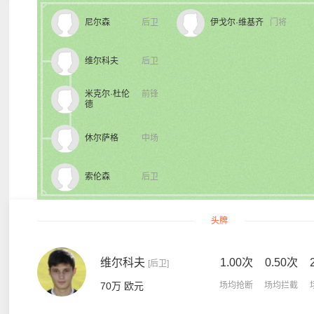
尼尔森
后卫
伊戈尔·维基齐
门将
维尔科夫
后卫
米克尔·杜伦
前锋
德
休尔萨格
中场
索伦森
后卫
头牌
维尔科夫
1.00次
0.50次
[后卫]
70万 欧元
场均抢断
场均拦截