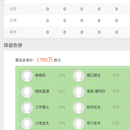
0
0
0
0
0
全部
0
0
0
0
0
主场
0
0
0
0
0
客场
阵容伤停
1785万
鹿岛总身价：
欧元
柴崎岳
中场
樋口雄太
中场
植田直通
后卫
莱奥·塞阿拉
前锋
三竿健斗
中场
松村优太
中场
小池龙太
中场
早川友木
门将