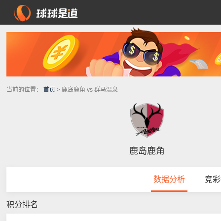
当前的位置：
首页
> 鹿岛鹿角 vs 群马温泉
鹿岛鹿角
数据分析
竞彩
积分排名