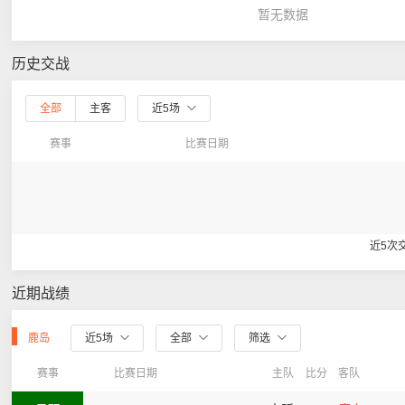
暂无数据
历史交战
全部
主客
近5场
赛事
比赛日期
近5次
近期战绩
鹿岛
近5场
全部
筛选
赛事
比赛日期
主队
比分
客队