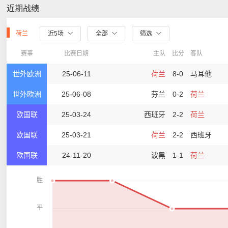
近期战绩
荷兰
近5场
全部
筛选
赛事
比赛日期
主队
比分
客队
世外欧洲
25-06-11
荷兰
8-0
马耳他
世外欧洲
25-06-08
芬兰
0-2
荷兰
欧国联
25-03-24
西班牙
2-2
荷兰
欧国联
25-03-21
荷兰
2-2
西班牙
欧国联
24-11-20
波黑
1-1
荷兰
胜
平