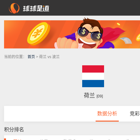
当前的位置：
首页
> 荷兰 vs 波兰
荷兰
[09]
数据分析
竞彩
积分排名