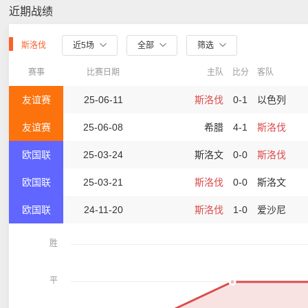
近期战绩
斯洛伐
近5场
全部
筛选
赛事
比赛日期
主队
比分
客队
友谊赛
25-06-11
斯洛伐
0-1
以色列
友谊赛
25-06-08
希腊
4-1
斯洛伐
欧国联
25-03-24
斯洛文
0-0
斯洛伐
欧国联
25-03-21
斯洛伐
0-0
斯洛文
欧国联
24-11-20
斯洛伐
1-0
爱沙尼
胜
平