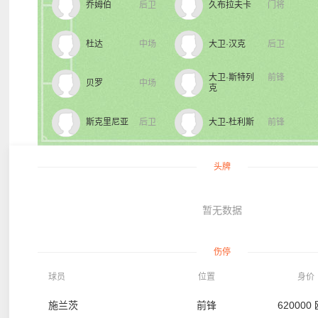
乔姆伯
后卫
久布拉夫卡
门将
杜达
中场
大卫·汉克
后卫
大卫·斯特列
前锋
贝罗
中场
克
斯克里尼亚
后卫
大卫-杜利斯
前锋
头牌
暂无数据
伤停
球员
位置
身价
施兰茨
前锋
620000