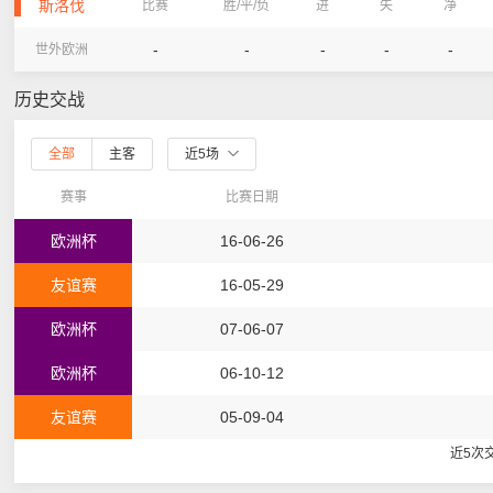
斯洛伐
比赛
胜/平/负
进
失
净
-
-
-
-
-
世外欧洲
历史交战
全部
主客
近5场
赛事
比赛日期
欧洲杯
16-06-26
友谊赛
16-05-29
欧洲杯
07-06-07
欧洲杯
06-10-12
友谊赛
05-09-04
近5次