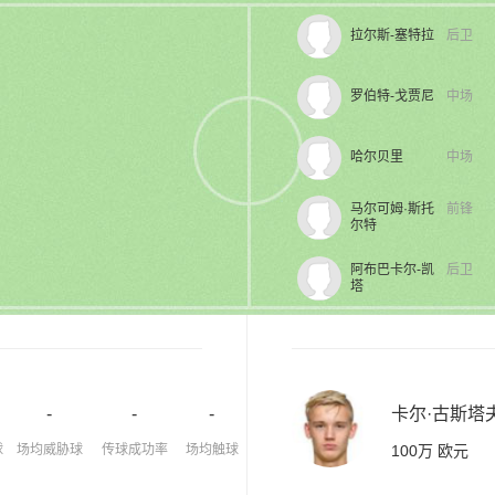
拉尔斯-塞特拉
后卫
罗伯特-戈贾尼
中场
哈尔贝里
中场
马尔可姆·斯托
前锋
尔特
阿布巴卡尔-凯
后卫
塔
-
-
-
卡尔·古斯塔
球
场均威胁球
传球成功率
场均触球
100万 欧元