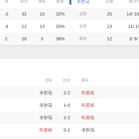
卡尔马
净
积分
排名
胜率
比赛
胜/平
-2
32
10
32%
25
14/ 10
全部
-4
12
13
25%
13
11/ 1/
主场
2
20
5
38%
12
3/ 9/
客场
主队
比分
客队
卡尔马
2-2
布莱格
卡尔马
1-0
布莱格
卡尔马
2-2
布莱格
布莱格
0-2
卡尔马