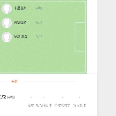
卡里瑙斯
中场
莫塔拉赫
后卫
罗尼-詹森
后卫
头牌
夫森
-
-
-
-
[中场]
进球
场均威胁球
传球成功率
场均触球