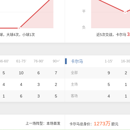
平
负
8球，大球4次，小球1次
近5次交战，卡尔马
卡尔马
46-60'
61-75'
76-90'
90+'
1-15'
16-30
5
10
6
7
9
2
全部
4
4
3
2
5
1
主场
1
6
3
5
4
1
客场
1273万
上一场阵型：本场首发
卡尔马总身价：
欧元