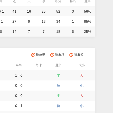
/负
进
失
净
积分
排名
胜率
/ 1
41
16
25
52
3
56%
 1
27
9
18
34
1
85%
 0
14
7
7
18
6
25%
瑞典甲
瑞典杯
瑞典超
半场
角球
胜负
大小
1 - 0
-
平
大
0 - 0
-
负
小
0 - 0
-
平
大
0 - 1
-
负
小