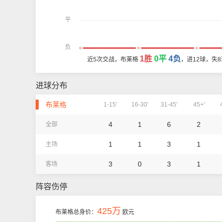
平
负
1胜
0平
4负
近5次交战，布莱格
，进12球，失
进球分布
布莱格
1-15'
16-30'
31-45'
45+'
4
1
6
2
全部
1
1
3
1
主场
3
0
3
1
客场
阵容伤停
425万
布莱格总身价：
欧元