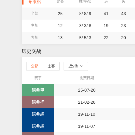
布莱格
比赛
胜/平/负
进
失
25
8/ 8/ 9
41
43
全部
12
3/ 3/ 6
19
23
主场
13
5/ 5/ 3
22
20
客场
历史交战
全部
主客
近5场
赛事
比赛日期
瑞典甲
25-07-20
瑞典杯
21-02-28
瑞典超
19-11-10
瑞典超
19-11-07