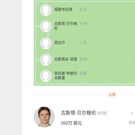
福鲁布拉德
后卫
古斯塔·贝尔格
中场
伦
恩达尔
门将
古斯塔夫·诺德
前锋
菲利普·特普切
前锋
夫斯基
头牌
古斯塔·贝尔格伦
-
[中场]
260万 欧元
进