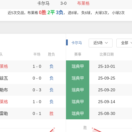
卡尔马
3-0
布莱格
0胜
2平
3负
近5次交战，布莱格
， 进8球， 失6球， 大球3次， 小球2次
卡尔马
近5场
全部
队
半场
胜负
赛事
比赛日期
莱格
1 - 0
负
瑞典甲
25-10-01
兹瓦
0 - 0
负
瑞典甲
25-09-25
勒布
0 - 3
负
瑞典甲
25-09-20
莱格
1 - 0
负
瑞典甲
25-09-14
雷勒
0 - 1
胜
瑞典甲
25-08-30
胜