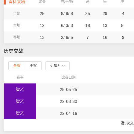
雷科莱塔
比赛
胜/平/负
进
失
净
25
8/ 9/ 8
25
29
-4
全部
12
6/ 3/ 3
18
13
5
主场
13
2/ 6/ 5
7
16
-9
客场
历史交战
全部
主客
近5场
赛事
比赛日期
智乙
25-05-25
智乙
22-08-30
智乙
22-04-16
近5次