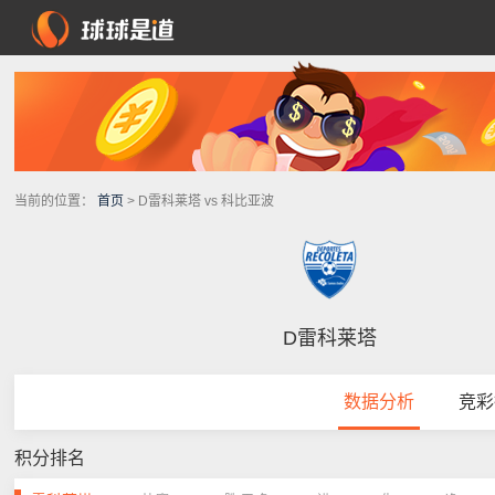
当前的位置：
首页
> D雷科莱塔 vs 科比亚波
D雷科莱塔
数据分析
竞彩
积分排名