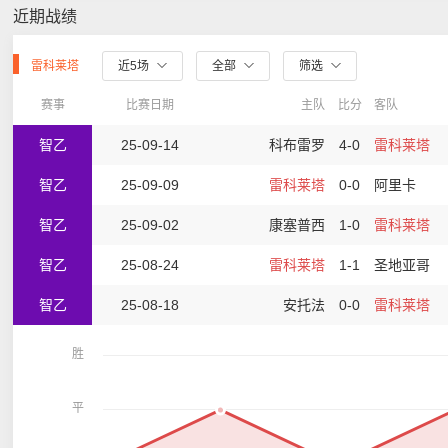
近期战绩
雷科莱塔
近5场
全部
筛选
赛事
比赛日期
主队
比分
客队
智乙
25-09-14
科布雷罗
4-0
雷科莱塔
智乙
25-09-09
雷科莱塔
0-0
阿里卡
智乙
25-09-02
康塞普西
1-0
雷科莱塔
智乙
25-08-24
雷科莱塔
1-1
圣地亚哥
智乙
25-08-18
安托法
0-0
雷科莱塔
胜
平