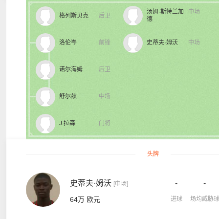
汤姆·斯特兰加
中场
格列斯贝克
后卫
德
洛伦岑
前锋
史蒂夫·姆沃
中场
诺尔海姆
后卫
舒尔兹
中场
J.拉森
门将
头牌
史蒂夫·姆沃
-
-
[中场]
64万 欧元
进球
场均威胁