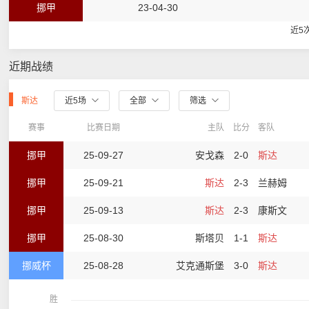
挪甲
23-04-30
近5
近期战绩
斯达
近5场
全部
筛选
赛事
比赛日期
主队
比分
客队
挪甲
25-09-27
安戈森
2-0
斯达
挪甲
25-09-21
斯达
2-3
兰赫姆
挪甲
25-09-13
斯达
2-3
康斯文
挪甲
25-08-30
斯塔贝
1-1
斯达
挪威杯
25-08-28
艾克通斯堡
3-0
斯达
胜