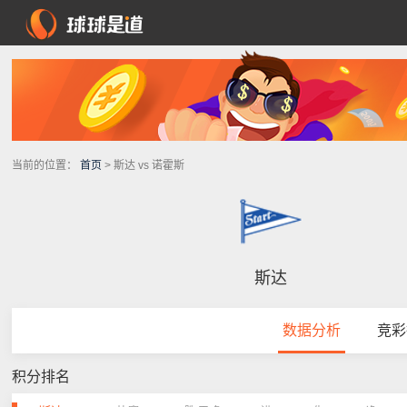
当前的位置：
首页
> 斯达 vs 诺霍斯
斯达
数据分析
竞彩
积分排名