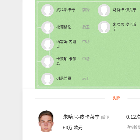
武科耶维奇
前锋
马特维-伊戈宁
朱哈尼-皮卡莱
松德格伦
后卫
宁
纳霍姆·内塔
中场
贝
卡兹珀-卡尔
中场
森
列昂希恩
后卫
头牌
朱哈尼-皮卡莱宁
0.12
[后卫]
63万 欧元
场均抢