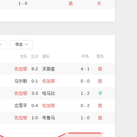
1 - 0
-
胜
大
筛选
主队
比分
客队
半场
胜负
佐加顿
8-2
天狼星
4 - 1
胜
马尔默
0-1
佐加顿
0 - 0
胜
佐加顿
3-3
哈马比
1 - 2
平
北雪平
0-4
佐加顿
0 - 2
胜
佐加顿
1-0
布鲁马
1 - 0
胜