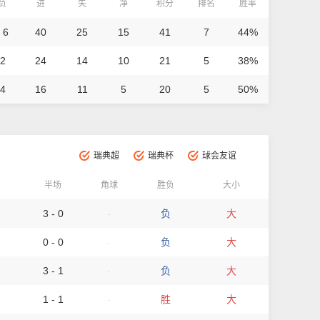
/负
进
失
净
积分
排名
胜率
 6
40
25
15
41
7
44%
 2
24
14
10
21
5
38%
 4
16
11
5
20
5
50%
瑞典超
瑞典杯
球会友谊
半场
角球
胜负
大小
3 - 0
-
负
大
0 - 0
-
负
大
3 - 1
-
负
大
1 - 1
-
胜
大