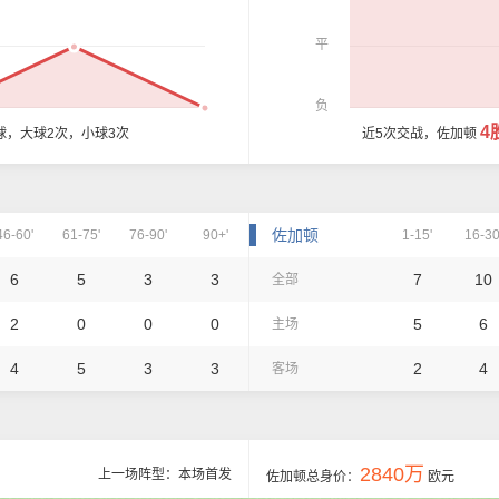
平
负
4
球，大球2次，小球3次
近5次交战，佐加顿
佐加顿
46-60'
61-75'
76-90'
90+'
1-15'
16-30
6
5
3
3
7
10
全部
2
0
0
0
5
6
主场
4
5
3
3
2
4
客场
2840万
上一场阵型：本场首发
佐加顿总身价：
欧元