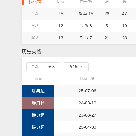
代格福
比赛
胜/平/负
进
失
25
6/ 4/ 15
26
47
全部
12
1/ 3/ 8
5
19
主场
13
5/ 1/ 7
21
28
客场
历史交战
全部
主客
近5场
赛事
比赛日期
瑞典超
25-07-06
瑞典杯
24-03-10
瑞典超
23-08-27
瑞典超
23-04-30