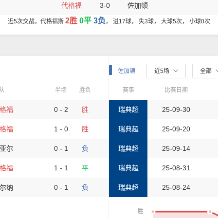
代格福
3-0
佐加顿
2胜
0平
3负
近5次交战，代格福斯
， 进17球， 失3球， 大球5次， 小球0次
佐加顿
近5场
全部
队
半场
胜负
赛事
比赛日期
格福
0 - 2
胜
瑞典超
25-09-30
格福
1 - 0
胜
瑞典超
25-09-20
亚尔
0 - 1
负
瑞典超
25-09-14
格福
1 - 1
平
瑞典超
25-08-31
尔纳
0 - 1
负
瑞典超
25-08-24
胜