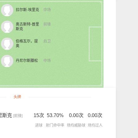
拉尔斯·埃里克
中场
奥古斯特-普里
前锋
斯克
伯格瓦尔，提
后卫
奥
丹尼尔斯滕松
中场
头牌
里斯克
15次
53.70%
0.00次
0.00次
[前锋]
进球
射门命中率
场均威胁球
场均过人