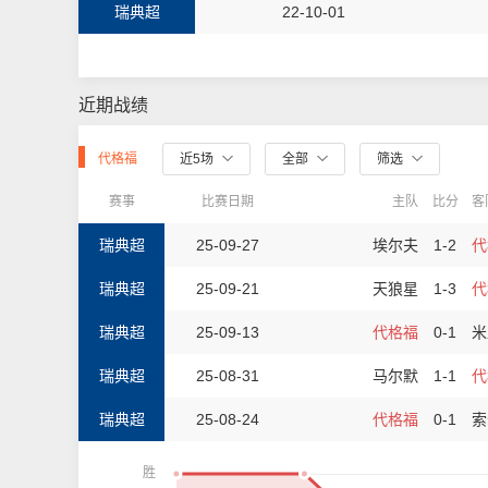
瑞典超
22-10-01
近期战绩
代格福
近5场
全部
筛选
赛事
比赛日期
主队
比分
客
瑞典超
25-09-27
埃尔夫
1-2
代
瑞典超
25-09-21
天狼星
1-3
代
瑞典超
25-09-13
代格福
0-1
米
瑞典超
25-08-31
马尔默
1-1
代
瑞典超
25-08-24
代格福
0-1
索
胜