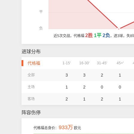
平
负
2胜
1平
2负
近5次交战，代格福
，进3球，失8
进球分布
代格福
1-15'
16-30'
31-45'
45+'
3
3
2
1
全部
1
2
0
0
主场
2
1
2
1
客场
阵容伤停
933万
代格福总身价：
欧元