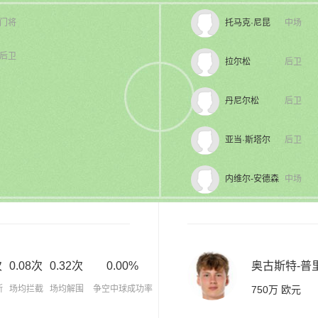
门将
托马克·尼昆
中场
后卫
拉尔松
后卫
丹尼尔松
后卫
亚当·斯塔尔
后卫
内维尔-安德森
中场
次
0.08次
0.32次
0.00%
奥古斯特-普
断
场均拦截
场均解围
争空中球成功率
750万 欧元