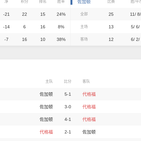
佐加顿
净
积分
排名
胜率
比赛
胜/平
-21
22
15
24%
25
11/ 8/
全部
-14
6
16
8%
13
5/ 6/
主场
-7
16
10
38%
12
6/ 2/
客场
主队
比分
客队
佐加顿
5-1
代格福
佐加顿
3-0
代格福
佐加顿
4-1
代格福
代格福
2-1
佐加顿