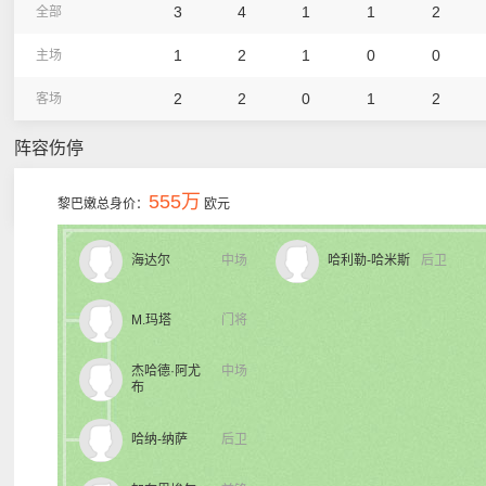
3
4
1
1
2
全部
1
2
1
0
0
主场
2
2
0
1
2
客场
阵容伤停
555万
黎巴嫩总身价：
欧元
海达尔
中场
哈利勒-哈米斯
后卫
M.玛塔
门将
杰哈德·阿尤
中场
布
哈纳-纳萨
后卫