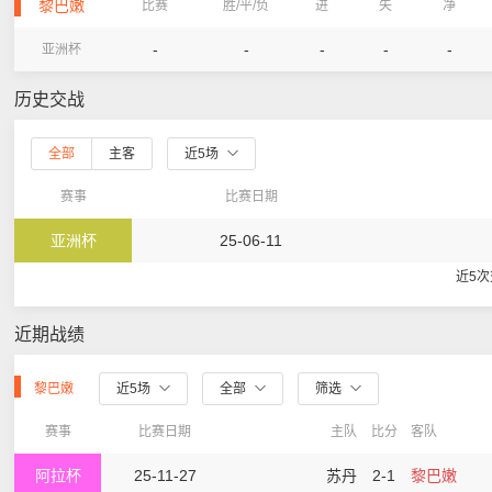
黎巴嫩
比赛
胜/平/负
进
失
净
-
-
-
-
-
亚洲杯
历史交战
全部
主客
近5场
赛事
比赛日期
亚洲杯
25-06-11
近5
近期战绩
黎巴嫩
近5场
全部
筛选
赛事
比赛日期
主队
比分
客队
阿拉杯
25-11-27
苏丹
2-1
黎巴嫩