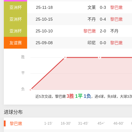
亚洲杯
25-11-18
文莱
0-3
黎巴嫩
亚洲杯
25-10-15
不丹
0-4
黎巴嫩
亚洲杯
25-10-10
黎巴嫩
2-0
不丹
友谊赛
25-09-08
印尼
0-0
黎巴嫩
胜
平
负
3胜
1平
1负
近5次交战，黎巴嫩
，进4球，失8球，大球3
进球分布
黎巴嫩
1-15'
16-30'
31-45'
45+'
46-60'