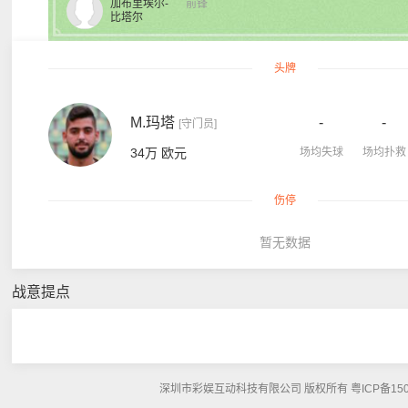
加布里埃尔-
前锋
比塔尔
头牌
M.玛塔
-
-
[守门员]
34万 欧元
场均失球
场均扑救
伤停
暂无数据
战意提点
深圳市彩娱互动科技有限公司 版权所有 粤ICP备15048108