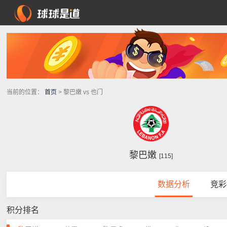
当前的位置：
首页
> 黎巴嫩 vs 也门
黎巴嫩
[115]
数据分析
竞彩
积分排名