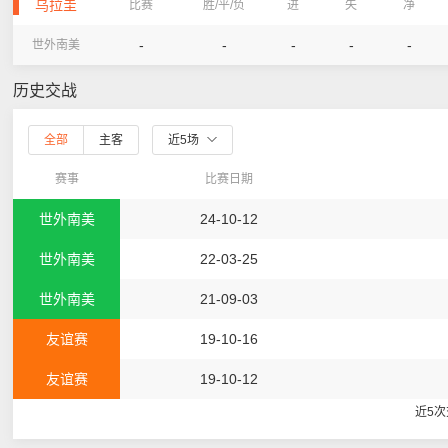
乌拉圭
比赛
胜/平/负
进
失
净
-
-
-
-
-
世外南美
历史交战
全部
主客
近5场
赛事
比赛日期
世外南美
24-10-12
世外南美
22-03-25
世外南美
21-09-03
友谊赛
19-10-16
友谊赛
19-10-12
近5