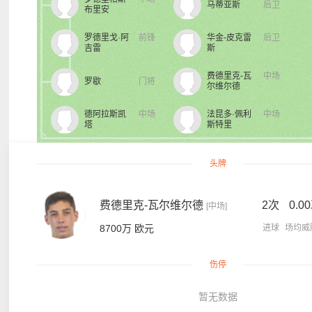
马蒂亚斯
后卫
布里安
罗德里戈·阿
前锋
华金-皮克雷
后卫
吉雷
斯
费德里克-瓦
中场
罗歇
门将
尔维尔德
德阿拉斯凯
中场
法昆多·佩利
中场
塔
斯特里
头牌
费德里克-瓦尔维尔德
2次
0.0
[中场]
8700万 欧元
进球
场均威
伤停
暂无数据