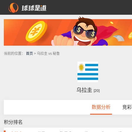
当前的位置：
首页
> 乌拉圭 vs 秘鲁
乌拉圭
[20]
数据分析
竞彩
积分排名