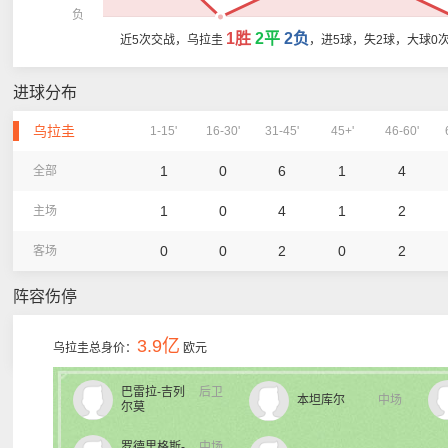
负
1胜
2平
2负
近5次交战，乌拉圭
，进5球，失2球，大球0
进球分布
乌拉圭
1-15'
16-30'
31-45'
45+'
46-60'
1
0
6
1
4
全部
1
0
4
1
2
主场
0
0
2
0
2
客场
阵容伤停
3.9亿
乌拉圭总身价：
欧元
巴雷拉-吉列
后卫
本坦库尔
中场
尔莫
罗德里格斯-
中场