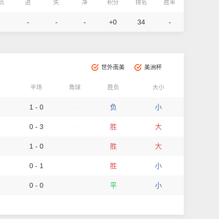
/负
进
失
净
积分
排名
胜率
-
-
-
+0
34
-
世外南美
美洲杯
半场
角球
胜负
大小
1 - 0
-
负
小
0 - 3
-
胜
大
1 - 0
-
胜
大
0 - 1
-
胜
小
0 - 0
-
平
小