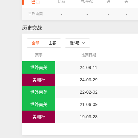
巴西
比赛
胜/平/负
进
失
-
-
-
-
世外南美
历史交战
全部
主客
近5场
赛事
比赛日期
世外南美
24-09-11
美洲杯
24-06-29
世外南美
22-02-02
世外南美
21-06-09
美洲杯
19-06-28