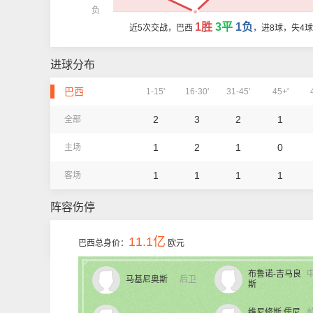
负
1胜
3平
1负
近5次交战，巴西
，进8球，失4
进球分布
巴西
1-15'
16-30'
31-45'
45+'
2
3
2
1
全部
1
2
1
0
主场
1
1
1
1
客场
阵容伤停
11.1亿
巴西总身价：
欧元
布鲁诺-吉马良
马基尼奥斯
后卫
斯
维尼修斯.儒尼