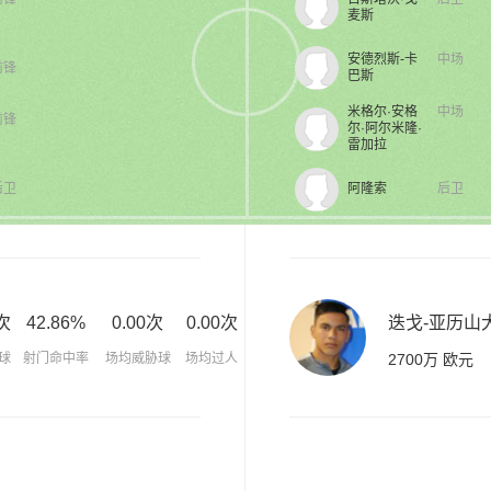
麦斯
安德烈斯-卡
中场
前锋
巴斯
米格尔·安格
中场
前锋
尔·阿尔米隆·
雷加拉
后卫
阿隆索
后卫
次
42.86%
0.00次
0.00次
迭戈-亚历山
球
射门命中率
场均威胁球
场均过人
2700万 欧元