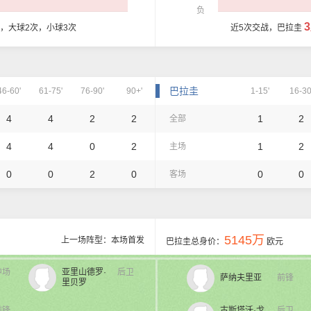
负
球，大球2次，小球3次
近5次交战，巴拉圭
巴拉圭
46-60'
61-75'
76-90'
90+'
1-15'
16-30
4
4
2
2
1
2
全部
4
4
0
2
1
2
主场
0
0
2
0
0
0
客场
5145万
上一场阵型：本场首发
巴拉圭总身价：
欧元
中场
亚里山德罗·
后卫
萨纳夫里亚
前锋
里贝罗
前锋
古斯塔沃·戈
后卫