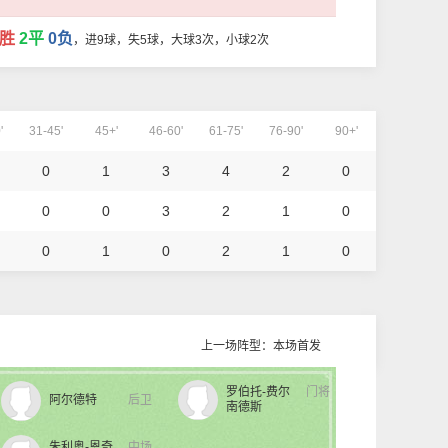
3胜
2平
0负
，进9球，失5球，大球3次，小球2次
'
31-45'
45+'
46-60'
61-75'
76-90'
90+'
0
1
3
4
2
0
0
0
3
2
1
0
0
1
0
2
1
0
上一场阵型：本场首发
罗伯托-费尔
门将
阿尔德特
后卫
南德斯
朱利奥-恩奇
中场