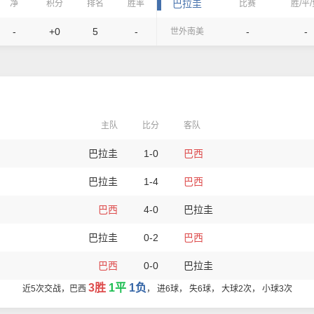
巴拉圭
净
积分
排名
胜率
比赛
胜/平
-
+0
5
-
-
-
世外南美
主队
比分
客队
巴拉圭
1-0
巴西
巴拉圭
1-4
巴西
巴西
4-0
巴拉圭
巴拉圭
0-2
巴西
巴西
0-0
巴拉圭
3胜
1平
1负
近5次交战，巴西
， 进6球， 失6球， 大球2次， 小球3次