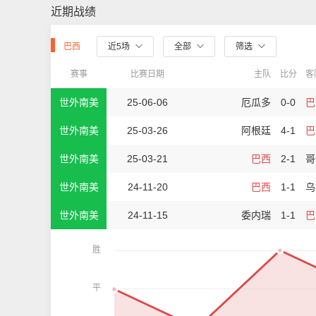
近期战绩
巴西
近5场
全部
筛选
赛事
比赛日期
主队
比分
客
世外南美
25-06-06
厄瓜多
0-0
巴
世外南美
25-03-26
阿根廷
4-1
巴
世外南美
25-03-21
巴西
2-1
哥
世外南美
24-11-20
巴西
1-1
乌
世外南美
24-11-15
委内瑞
1-1
巴
胜
平