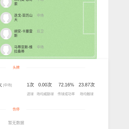
索
迭戈-亚历山
中场
大
胡安-卡塞雷
后卫
斯
马蒂亚斯-维
中场
拉桑蒂
头牌
大
1次
0.00次
72.16%
23.87次
[中场]
进球
场均威胁球
传球成功率
场均触球
伤停
暂无数据