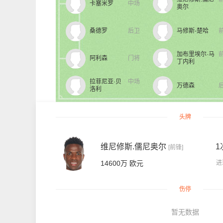
卡塞米罗
中场
奥尔
桑德罗
后卫
马修斯-楚哈
加布里埃尔·马
阿利森
门将
丁内利
拉菲尼亚·贝
中场
万德森
洛利
头牌
维尼修斯.儒尼奥尔
1
[前锋]
14600万 欧元
进
伤停
暂无数据