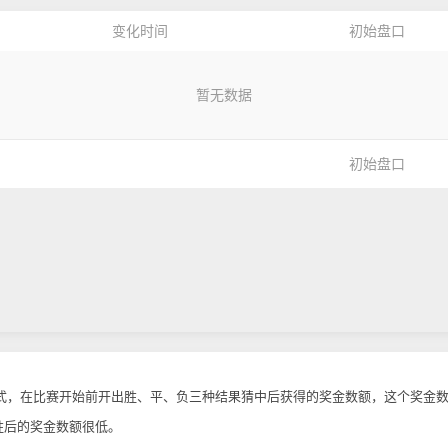
变化时间
初始盘口
暂无数据
初始盘口
式，在比赛开始前开出胜、平、负三种结果猜中后获得的奖金数额，这个奖金
胜后的奖金数额很低。