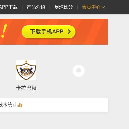
APP下载
|
产品介绍
|
足球比分
|
会员中心
卡拉巴赫
技术统计