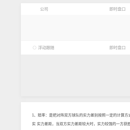
公司
即时盘口
浮动跟随
即时盘口
1、赔率：是把对阵双方球队的实力差别按照一定的计算方
实 实力差距，当双方实力差距较大时，实力较强的一方获