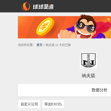
当前的位置：
首页
> 纳夫兹 vs 卡拉巴赫
纳夫兹
数据分析
自定义公司
导出EXCEL