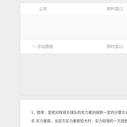
公司
即时盘口
浮动跟随
即时盘口
1、赔率：是把对阵双方球队的实力差别按照一定的计算方
实 实力差距，当双方实力差距较大时，实力较强的一方获