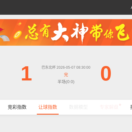
1
0
巴东北杯 2026-05-07 08:30:00
完
半场(0:0)
竞彩指数
让球指数
数据模型
专家解盘