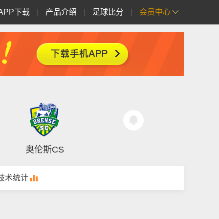
APP下载
|
产品介绍
|
足球比分
|
会员中心
奥伦斯CS
技术统计