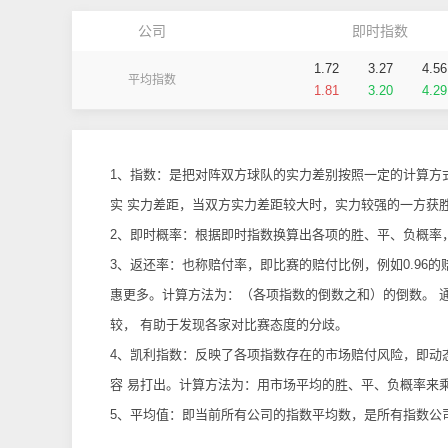
公司
即时指数
1.72
3.27
4.56
平均指数
1.81
3.20
4.29
1、指数：是把对阵双方球队的实力差别按照一定的计算方
实 实力差距，当双方实力差距较大时，实力较强的一方获
2、即时概率：根据即时指数换算出各项的胜、平、负概率
3、返还率：也称赔付率，即比赛的赔付比例，例如0.96
惠更多。计算方法为：（各项指数的倒数之和）的倒数。 
较， 有助于发现各家对比赛态度的分歧。
4、凯利指数：反映了各项指数存在的市场赔付风险，即动
容 易打出。计算方法为：用市场平均的胜、平、负概率来
5、平均值：即当前所有公司的指数平均数，是所有指数公