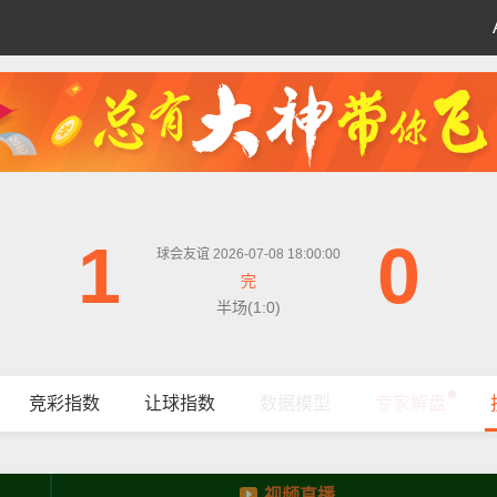
1
0
球会友谊 2026-07-08 18:00:00
完
半场(1:0)
竞彩指数
让球指数
数据模型
专家解盘
视频直播