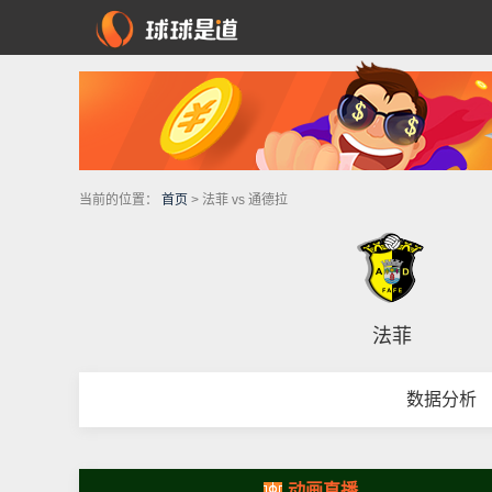
当前的位置：
首页
> 法菲 vs 通德拉
法菲
数据分析
动画直播