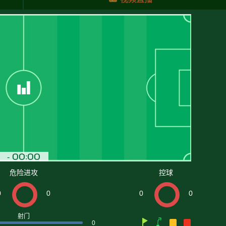
危险进攻
控球
0
0
0
0
射门
0