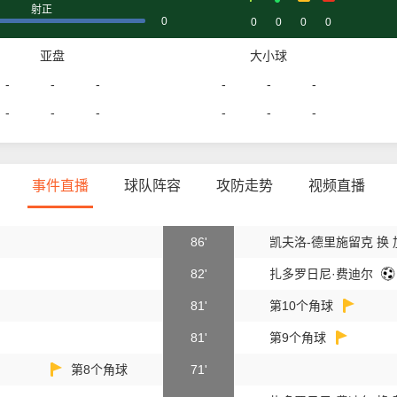
射正
0
0
0
0
0
亚盘
大小球
-
-
-
-
-
-
-
-
-
-
-
-
事件直播
球队阵容
攻防走势
视频直播
86'
凯夫洛-德里施留克 换
82'
扎多罗日尼·费迪尔
81'
第10个角球
81'
第9个角球
第8个角球
71'