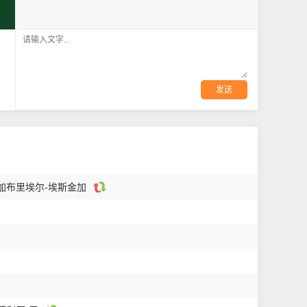
发送
 加布里埃尔-埃斯金加