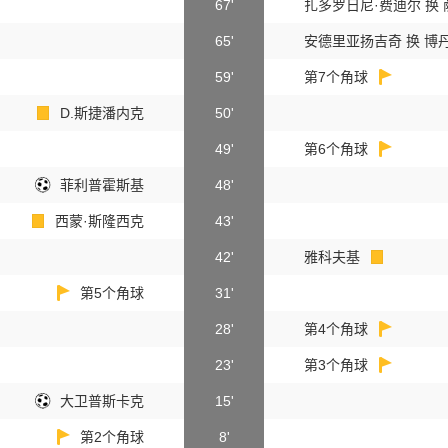
67'
扎多罗日尼·费迪尔 换 
65'
安德里亚扬吉奇 换 博
59'
第7个角球
D.斯捷潘内克
50'
49'
第6个角球
菲利普霍斯基
48'
西蒙·斯隆西克
43'
42'
雅科夫基
第5个角球
31'
28'
第4个角球
23'
第3个角球
大卫普斯卡克
15'
第2个角球
8'