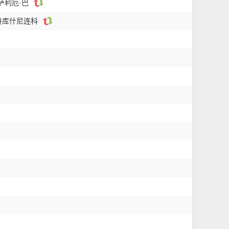
萨利厄·巴
丹库什尼连科