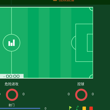
危险进攻
控球
0
0
0
0
射门
0