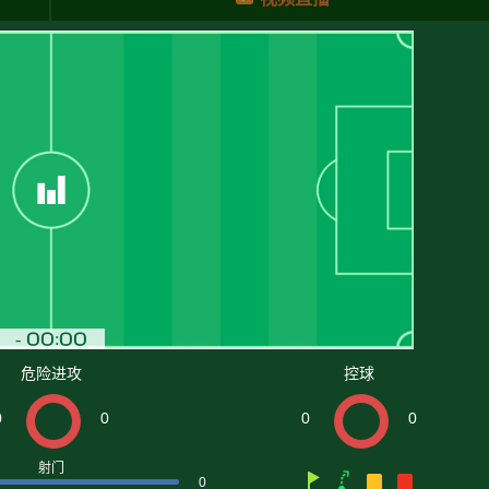
危险进攻
控球
0
0
0
0
射门
0