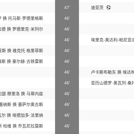
47'
迪亚茨
 换 托马斯·罗德里格斯
46'
德 换 罗德里克·米列尔
46'
46'
埃里克-奥达利-帕尼亚瓜
斯 换 维克托 格里菲斯
46'
斯 换 豪尔赫·古铁雷斯
46'
46'
卢卡斯布勒东 换 埃达
46'
亚历山德罗·奥瓦列·桑
瑟.穆里洛 换 马蒂内兹
46'
塞纳斯 换 塞萨尔奥古斯
46'
尔 换 埃德加多·法里纳
46'
 哈维 换 乔瓦尼拉莫斯
46'