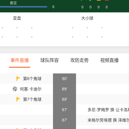
射正
0
0
0
0
0
亚盘
大小球
-
-
-
-
-
-
-
-
-
-
-
-
事件直播
球队阵容
攻防走势
视频直播
第8个角球
90'
何塞·卡迪尔
89'
第7个角球
89'
87'
多尼-罗梅罗 换 让卡
87'
米格尔劳埃德 换 泽维