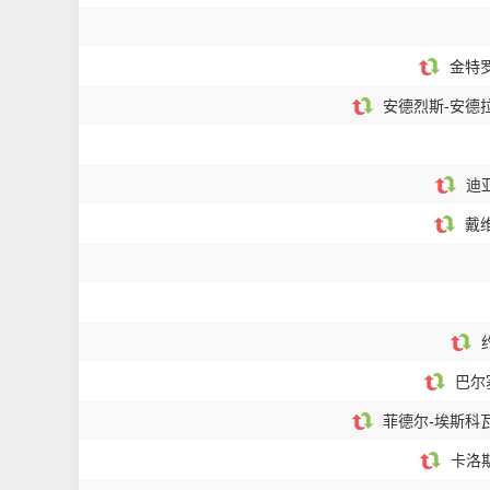
金特罗
安德烈斯-安德拉
迪亚
戴维
约
巴尔
菲德尔-埃斯科瓦
卡洛斯