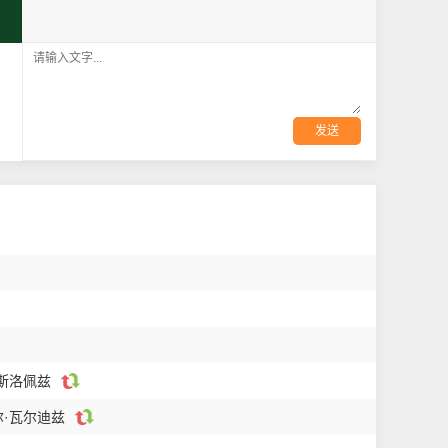
发送
洛斯洛佩兹
尔·瓦尔迪兹