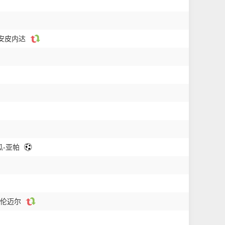
胡安皮内达
瓜-亚帕
多伦迈尔