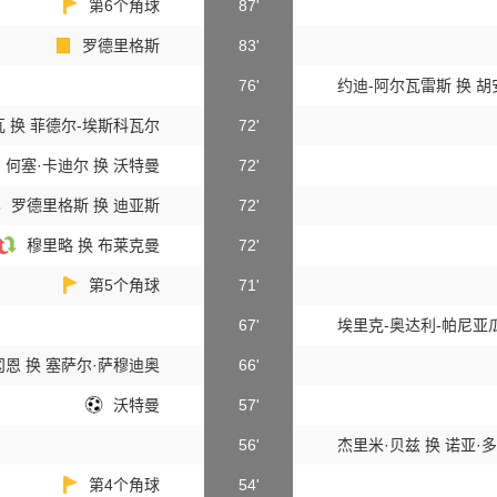
第6个角球
87'
罗德里格斯
83'
76'
约迪-阿尔瓦雷斯 换 
 换 菲德尔-埃斯科瓦尔
72'
何塞·卡迪尔 换 沃特曼
72'
罗德里格斯 换 迪亚斯
72'
穆里略 换 布莱克曼
72'
第5个角球
71'
67'
埃里克-奥达利-帕尼亚
冈恩 换 塞萨尔·萨穆迪奥
66'
沃特曼
57'
56'
杰里米·贝兹 换 诺亚·
第4个角球
54'