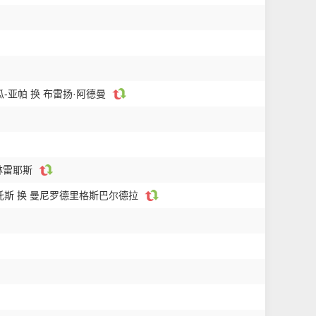
-亚帕 换 布雷扬·阿德曼
林雷耶斯
托斯 换 曼尼罗德里格斯巴尔德拉