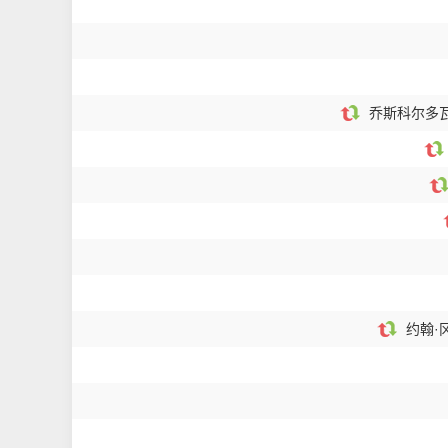
乔斯科尔多瓦
约翰·