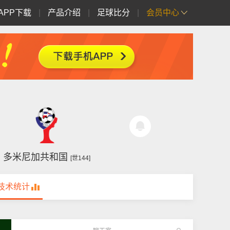
APP下载
|
产品介绍
|
足球比分
|
会员中心
多米尼加共和国
[世144]
技术统计