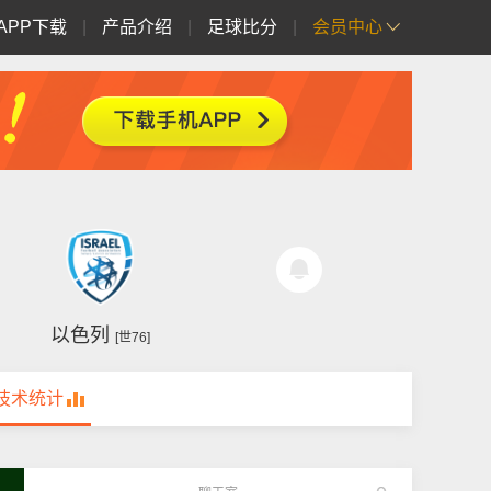
APP下载
|
产品介绍
|
足球比分
|
会员中心
以色列
[世76]
技术统计