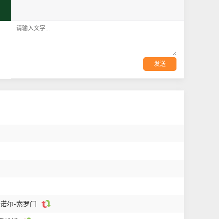
发送
马诺尔-索罗门