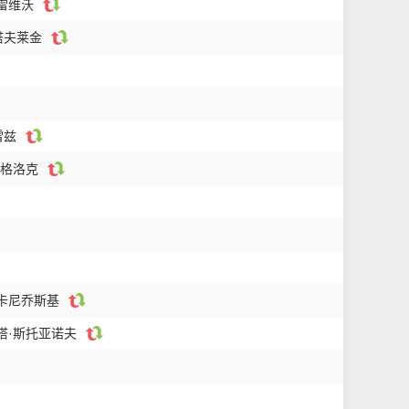
-雷维沃
塔夫莱金
雷兹
-格洛克
尔卡尼乔斯基
基塔·斯托亚诺夫