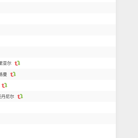
托里亚尔
塔格曼
茨丹尼尔