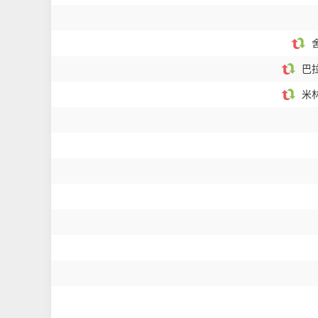
舍
巴拉
米林