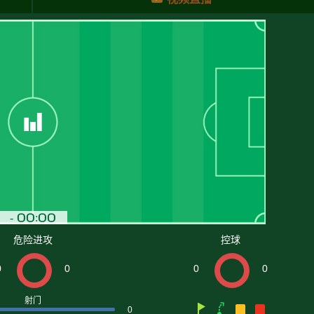
危险进攻
控球
0
0
0
0
射门
0