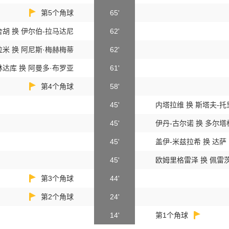
第5个角球
65'
胡 换 伊尔伯-拉马达尼
62'
米 换 阿尼斯·梅赫梅蒂
62'
达库 换 阿曼多·布罗亚
61'
第4个角球
58'
45'
内塔拉维 换 斯塔夫-
45'
伊丹-古尔诺 换 多尔
45'
盖伊-米兹拉希 换 达萨
45'
欧姆里格雷泽 换 佩雷
第3个角球
44'
第2个角球
24'
14'
第1个角球