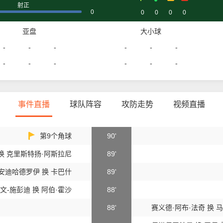
射正
0
0
0
0
0
亚盘
大小球
-
-
-
-
-
-
-
-
-
-
-
-
事件直播
球队阵容
攻防走势
视频直播
第9个角球
90'
换 克里斯特扬·阿斯拉尼
89'
安迪哈德罗伊 换 卡巴什
89'
文-施彭迪 换 阿伯·霍沙
88'
88'
赛义德·阿布·法奇 换 