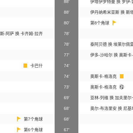
88'
伊塔伊罗特曼 换 罗伊
88'
伊丹纳希米亚斯 换 斯
80'
第8个角球
斯-阿萨 换 卡齐姆·拉齐
78'
78'
泰阿贝德 换 埃莱尔佩
77'
伊多-沙哈尔 换 奥斯卡
卡巴什
74'
74'
奥斯卡-格洛克
73'
奥斯卡-格洛克
69'
亚林-列维 换 加夫里
68'
奥尔-布洛里安 换 尼
第7个角球
68'
第6个角球
67'