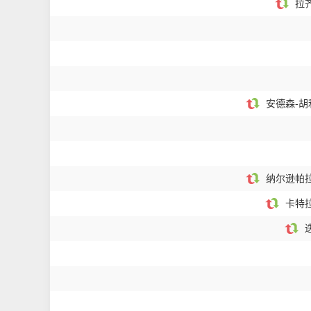
拉齐
安德森-胡
纳尔逊帕拉
卡特拉
迭