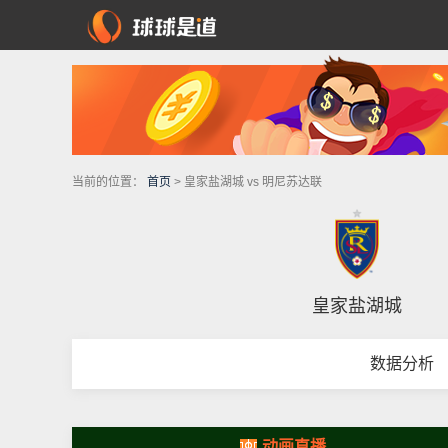
当前的位置：
首页
> 皇家盐湖城 vs 明尼苏达联
皇家盐湖城
数据分析
动画直播