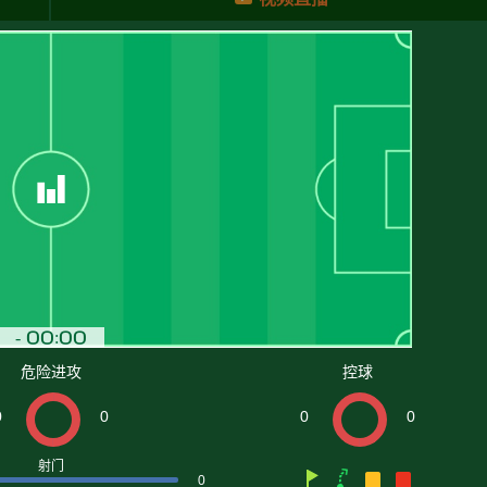
危险进攻
控球
0
0
0
0
射门
0