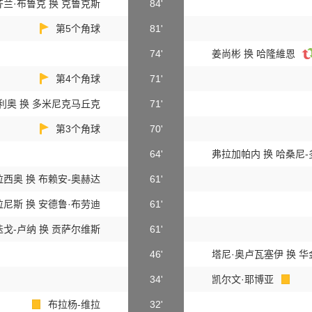
兰·布鲁克 换 克鲁克斯
84'
第5个角球
81'
74'
姜尚彬 换 哈隆維恩
第4个角球
71'
利奥 换 多米尼克马丘克
71'
第3个角球
70'
64'
弗拉加帕内 换 哈桑尼
西奥 换 布赖安-奥赫达
61'
尼斯 换 安德鲁·布劳迪
61'
戈-卢纳 换 贡萨尔维斯
61'
46'
塔尼·奥卢瓦塞伊 换 华
34'
凯尔文·耶博亚
布拉杨-维拉
32'