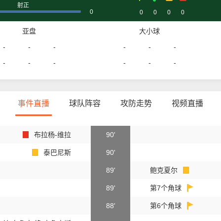
射正
0
0
0
0
0
亚盘
大小球
-
-
-
-
-
-
-
-
-
-
-
-
事件直播
球队阵容
攻防走势
视频直播
布拉杨-维拉
90'
泰巴尼斯
90'
89'
鲍克夏尔
89'
第7个角球
88'
第6个角球