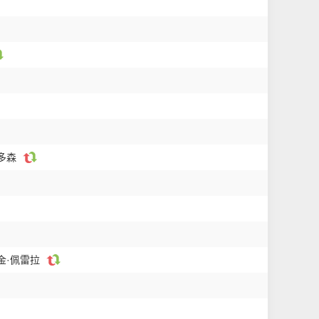
-多森
金·佩雷拉