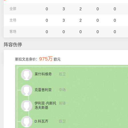
0
3
2
0
0
全部
0
3
2
0
0
主场
0
0
0
0
0
客场
阵容伤停
975万
斯拉文总身价：
欧元
莱什科维奇
后卫
克雷普利亚
中场
伊利亚·内斯托
前锋
洛夫斯基
D.科瓦齐
后卫