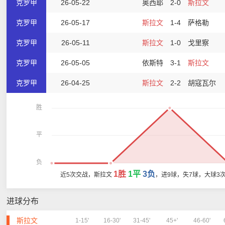
克罗甲
26-05-22
奥西耶
2-0
斯拉文
克罗甲
26-05-17
斯拉文
1-4
萨格勒
克罗甲
26-05-11
斯拉文
1-0
戈里察
克罗甲
26-05-05
依斯特
3-1
斯拉文
克罗甲
26-04-25
斯拉文
2-2
胡寇瓦尔
胜
平
负
1胜
1平
3负
近5次交战，斯拉文
，进9球，失7球，大球3
进球分布
斯拉文
1-15'
16-30'
31-45'
45+'
46-60'