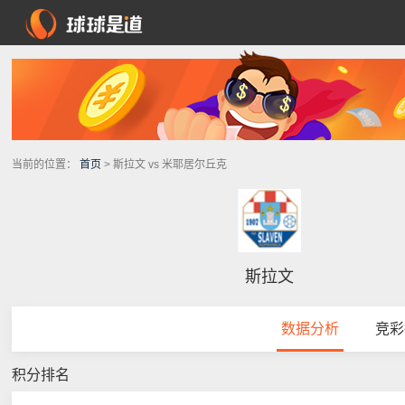
当前的位置：
首页
> 斯拉文 vs 米耶居尔丘克
斯拉文
数据分析
竞彩
积分排名