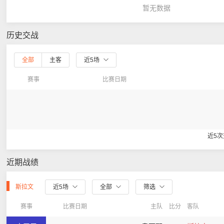
暂无数据
历史交战
全部
主客
近5场
赛事
比赛日期
近5
近期战绩
斯拉文
近5场
全部
筛选
赛事
比赛日期
主队
比分
客队