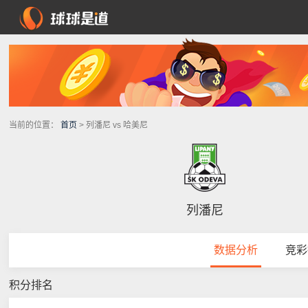
当前的位置：
首页
> 列潘尼 vs 哈美尼
列潘尼
数据分析
竞彩
积分排名