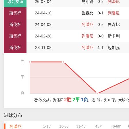
球会友谊
26-07-04
高斯锡
0-3
列潘尼
斯伐杯
24-04-16
鲁森比
0-1
列潘尼
斯伐杯
24-04-02
列潘尼
0-5
鲁森比
斯伐杯
24-02-28
列潘尼
0-0
斯卡利
斯伐杯
23-11-08
列潘尼
1-1
迈加瓦
胜
平
负
2胜
2平
1负
近5次交战，列潘尼
，进1球，失10球，大球2
进球分布
列潘尼
1-15'
16-30'
31-45'
45+'
46-60'