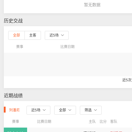
暂无数据
历史交战
全部
主客
近5场
赛事
比赛日期
近5
近期战绩
列潘尼
近5场
全部
筛选
赛事
比赛日期
主队
比分
客队