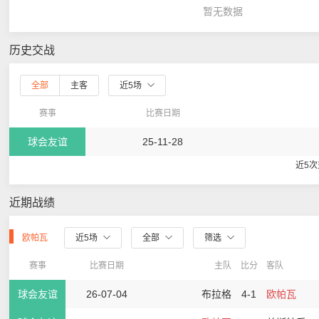
暂无数据
历史交战
全部
主客
近5场
赛事
比赛日期
球会友谊
25-11-28
近5
近期战绩
欧帕瓦
近5场
全部
筛选
赛事
比赛日期
主队
比分
客队
球会友谊
26-07-04
布拉格
4-1
欧帕瓦