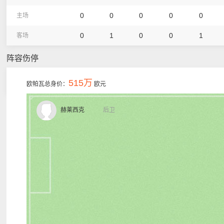
0
0
0
0
0
主场
0
1
0
0
1
客场
阵容伤停
515万
欧帕瓦总身价：
欧元
赫莱西克
后卫