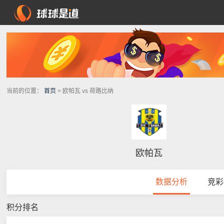
当前的位置：
首页
> 欧帕瓦 vs 荷路比纳
欧帕瓦
数据分析
竞彩
积分排名