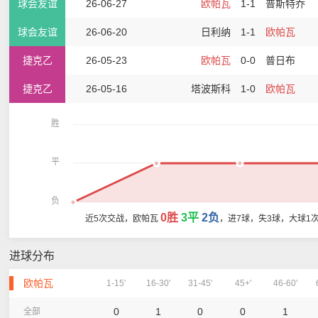
球会友谊
26-06-27
欧帕瓦
1-1
普斯特乔
球会友谊
26-06-20
日利纳
1-1
欧帕瓦
捷克乙
26-05-23
欧帕瓦
0-0
普日布
捷克乙
26-05-16
塔波斯科
1-0
欧帕瓦
胜
平
负
0胜
3平
2负
近5次交战，欧帕瓦
，进7球，失3球，大球1
进球分布
欧帕瓦
1-15'
16-30'
31-45'
45+'
46-60'
0
1
0
0
1
全部