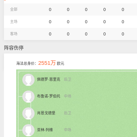
0
0
0
0
0
全部
0
0
0
0
0
主场
0
0
0
0
0
客场
阵容伤停
2551万
海法总身价：
欧元
佩德罗·恩里克
后卫
布鲁诺-罗伯托
中场
肖恩戈德堡
后卫
亚林-列维
中场