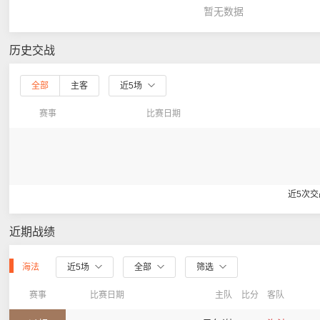
暂无数据
历史交战
全部
主客
近5场
赛事
比赛日期
近5次
近期战绩
海法
近5场
全部
筛选
赛事
比赛日期
主队
比分
客队