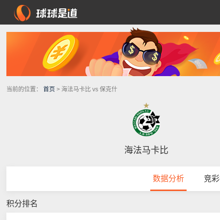
当前的位置：
首页
> 海法马卡比 vs 保克什
海法马卡比
数据分析
竞彩
积分排名