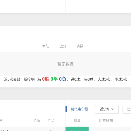
主队
比分
客队
暂无数据
0胜
0平
0负
近5次交战，斯哈尔巴赫
， 进0球， 失0球， 大球0次， 小球0次
赫塔韦尔斯
近5场
队
半场
胜负
赛事
比赛日期