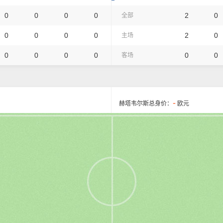
0
0
0
0
2
0
全部
0
0
0
0
2
0
主场
0
0
0
0
0
0
客场
-
赫塔韦尔斯总身价：
欧元