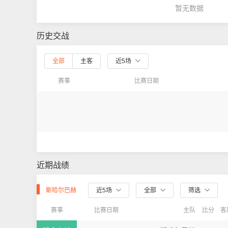
暂无数据
历史交战
全部
主客
近5场
赛事
比赛日期
近期战绩
斯哈尔巴赫
近5场
全部
筛选
赛事
比赛日期
主队
比分
客