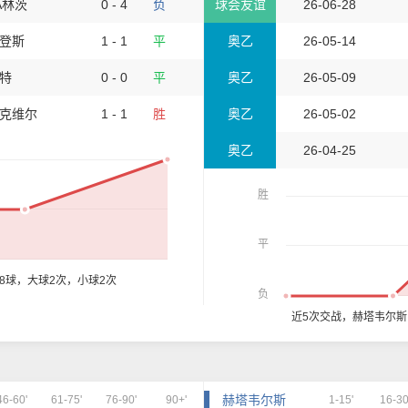
A林茨
0 - 4
负
球会友谊
26-06-28
登斯
1 - 1
平
奥乙
26-05-14
特
0 - 0
平
奥乙
26-05-09
克维尔
1 - 1
胜
奥乙
26-05-02
奥乙
26-04-25
胜
平
8球，大球2次，小球2次
负
近5次交战，赫塔韦尔
赫塔韦尔斯
46-60'
61-75'
76-90'
90+'
1-15'
16-30