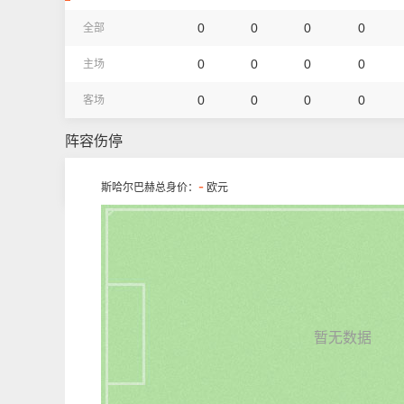
0
0
0
0
全部
0
0
0
0
主场
0
0
0
0
客场
阵容伤停
-
斯哈尔巴赫总身价：
欧元
暂无数据