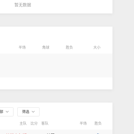
暂无数据
半场
角球
胜负
大小
全部
筛选
主队
比分
客队
半场
胜负