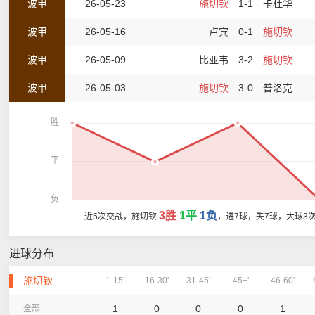
波甲
26-05-23
施切钦
1-1
卡杜华
波甲
26-05-16
卢宾
0-1
施切钦
波甲
26-05-09
比亚韦
3-2
施切钦
波甲
26-05-03
施切钦
3-0
普洛克
胜
平
负
3胜
1平
1负
近5次交战，施切钦
，进7球，失7球，大球3
进球分布
施切钦
1-15'
16-30'
31-45'
45+'
46-60'
1
0
0
0
1
全部