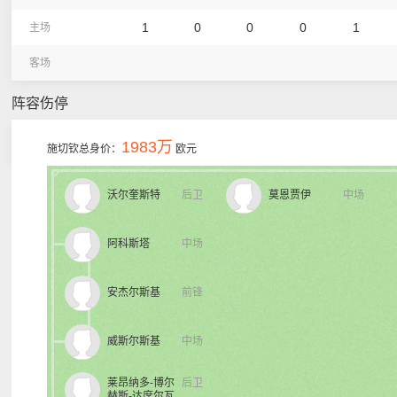
1
0
0
0
1
主场
客场
阵容伤停
1983万
施切钦总身价：
欧元
沃尔奎斯特
后卫
莫恩贾伊
中场
阿科斯塔
中场
安杰尔斯基
前锋
威斯尔斯基
中场
莱昂纳多-博尔
后卫
赫斯-达席尔瓦