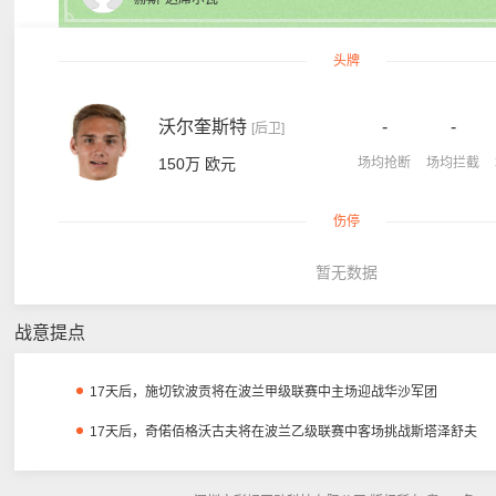
头牌
沃尔奎斯特
-
-
[后卫]
150万 欧元
场均抢断
场均拦截
伤停
暂无数据
战意提点
17天后，施切钦波贡将在波兰甲级联赛中主场迎战华沙军团
17天后，奇偌佰格沃古夫将在波兰乙级联赛中客场挑战斯塔泽舒夫