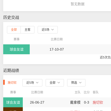
暂无数据
历史交战
全部
主客
近5场
赛事
比赛日期
球会友谊
17-10-07
近5次
近期战绩
施切钦
近5场
全部
筛选
赛事
比赛日期
主队
比分
客队
球会友谊
26-06-27
戴拿模
0-3
施切钦