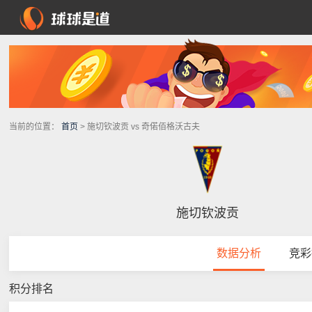
当前的位置：
首页
> 施切钦波贡 vs 奇偌佰格沃古夫
施切钦波贡
数据分析
竞彩
积分排名