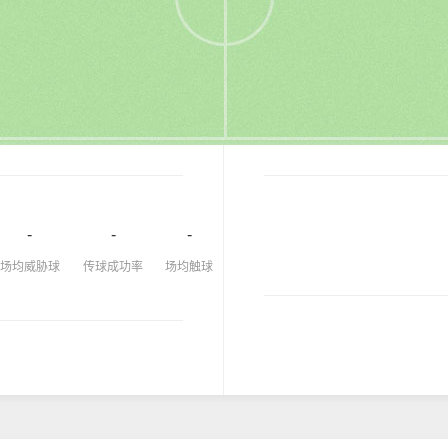
-
-
-
场均威胁球
传球成功率
场均触球