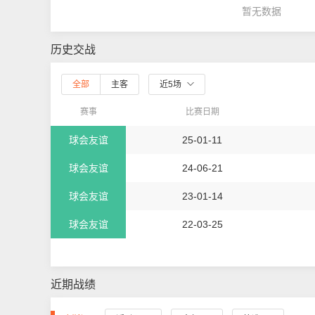
暂无数据
历史交战
全部
主客
近5场
赛事
比赛日期
球会友谊
25-01-11
球会友谊
24-06-21
球会友谊
23-01-14
球会友谊
22-03-25
近期战绩