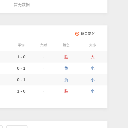
暂无数据
球会友谊
半场
角球
胜负
大小
1 - 0
-
胜
大
0 - 1
-
负
小
0 - 1
-
负
小
1 - 0
-
胜
小