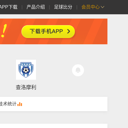
APP下载
|
产品介绍
|
足球比分
|
会员中心
查洛摩利
技术统计