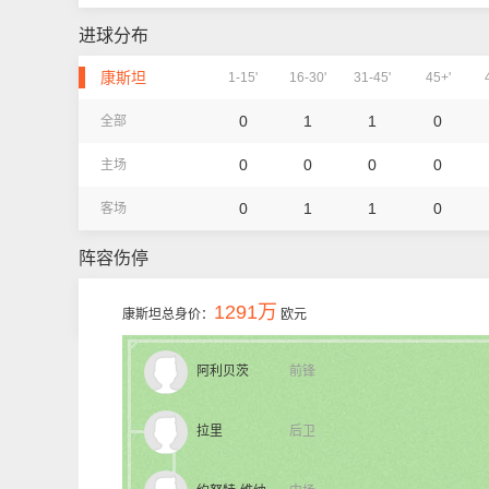
进球分布
康斯坦
1-15'
16-30'
31-45'
45+'
0
1
1
0
全部
0
0
0
0
主场
0
1
1
0
客场
阵容伤停
1291万
康斯坦总身价：
欧元
阿利贝茨
前锋
拉里
后卫