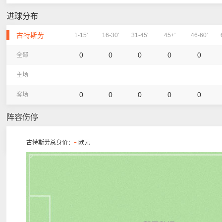
进球分布
古特斯劳
1-15'
16-30'
31-45'
45+'
46-60'
0
0
0
0
0
全部
主场
0
0
0
0
0
客场
阵容伤停
-
古特斯劳总身价：
欧元