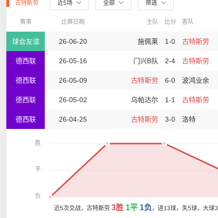
古特斯劳
近5场
全部
筛选
赛事
比赛日期
主队
比分
客队
球会友谊
26-06-20
施佩莱
1-0
古特斯劳
德西联
26-05-16
门兴B队
2-4
古特斯劳
德西联
26-05-09
古特斯劳
6-0
波鸿业余
德西联
26-05-02
乌帕达尔
1-1
古特斯劳
德西联
26-04-25
古特斯劳
3-0
洛特
胜
平
负
3胜
1平
1负
近5次交战，古特斯劳
，进13球，失5球，大球