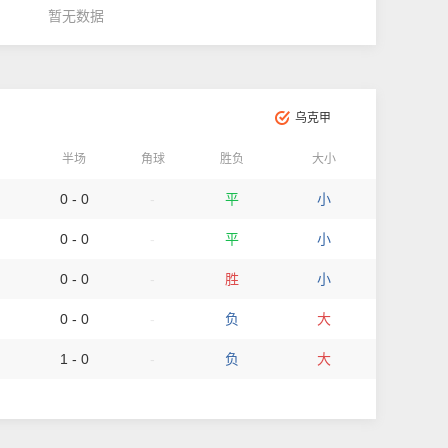
暂无数据
乌克甲
半场
角球
胜负
大小
0 - 0
-
平
小
0 - 0
-
平
小
0 - 0
-
胜
小
0 - 0
-
负
大
1 - 0
-
负
大