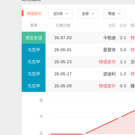
特诺皮尔
近5场
全部
筛选
赛事
比赛日期
主队
比分
客
球会友谊
26-07-03
卡帕迪
2-1
特
乌克甲
26-06-01
基督体
3-0
特
乌克甲
26-05-23
特诺皮尔
1-1
沃
乌克甲
26-05-17
波迪利
1-2
特
乌克甲
26-05-09
特诺皮尔
0-3
雅
胜
平
负