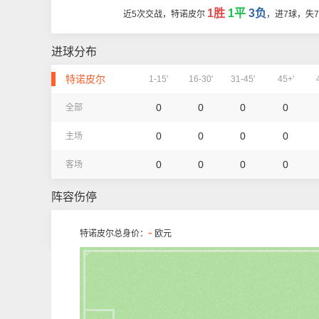
1胜
1平
3负
近5次交战，特诺皮尔
，进7球，失
进球分布
特诺皮尔
1-15'
16-30'
31-45'
45+'
0
0
0
0
全部
0
0
0
0
主场
0
0
0
0
客场
阵容伤停
-
特诺皮尔总身价：
欧元