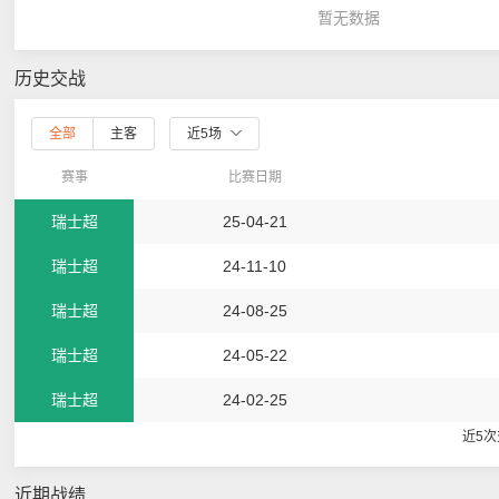
暂无数据
历史交战
全部
主客
近5场
赛事
比赛日期
瑞士超
25-04-21
瑞士超
24-11-10
瑞士超
24-08-25
瑞士超
24-05-22
瑞士超
24-02-25
近5
近期战绩