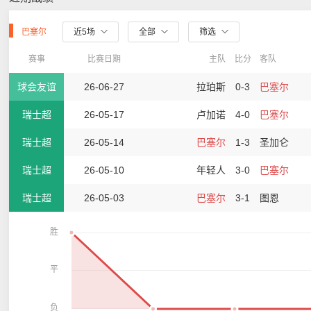
巴塞尔
近5场
全部
筛选
赛事
比赛日期
主队
比分
客队
球会友谊
26-06-27
拉珀斯
0-3
巴塞尔
瑞士超
26-05-17
卢加诺
4-0
巴塞尔
瑞士超
26-05-14
巴塞尔
1-3
圣加仑
瑞士超
26-05-10
年轻人
3-0
巴塞尔
瑞士超
26-05-03
巴塞尔
3-1
图恩
胜
平
负