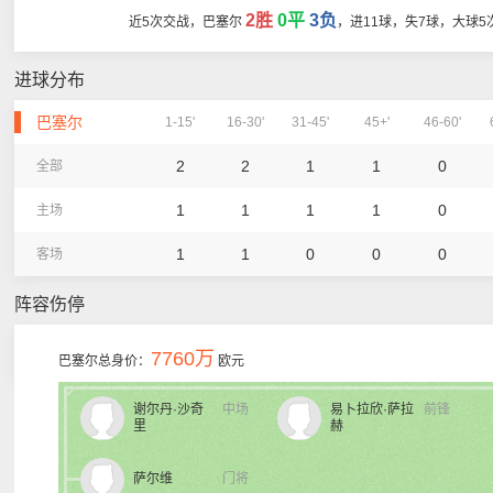
2胜
0平
3负
近5次交战，巴塞尔
，进11球，失7球，大球5
进球分布
巴塞尔
1-15'
16-30'
31-45'
45+'
46-60'
2
2
1
1
0
全部
1
1
1
1
0
主场
1
1
0
0
0
客场
阵容伤停
7760万
巴塞尔总身价：
欧元
谢尔丹·沙奇
中场
易卜拉欣·萨拉
前锋
里
赫
萨尔维
门将