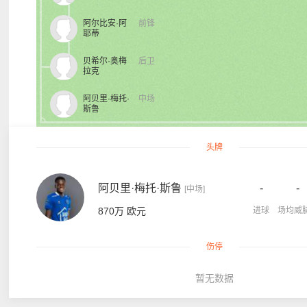
阿尔比安·阿
前锋
耶蒂
贝希尔·奥梅
后卫
拉克
阿贝里·梅托·
中场
斯鲁
头牌
阿贝里·梅托·斯鲁
-
-
[中场]
870万 欧元
进球
场均威
伤停
暂无数据