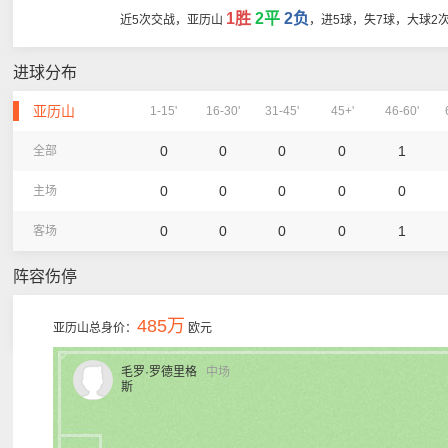
1胜
2平
2负
近5次交战，亚历山
，进5球，失7球，大球2
进球分布
亚历山
1-15'
16-30'
31-45'
45+'
46-60'
0
0
0
0
1
全部
0
0
0
0
0
主场
0
0
0
0
1
客场
阵容伤停
485万
亚历山总身价：
欧元
毛罗·罗德里格
中场
斯