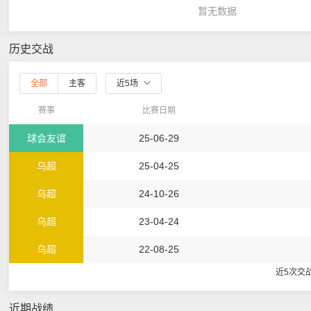
暂无数据
历史交战
全部
主客
近5场
赛事
比赛日期
球会友谊
25-06-29
乌超
25-04-25
乌超
24-10-26
乌超
23-04-24
乌超
22-08-25
近5次交
近期战绩