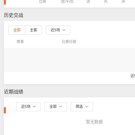
比赛
胜/平/负
进
失
净
历史交战
全部
主客
近5场
赛事
比赛日期
近
近期战绩
近5场
全部
筛选
暂无数据