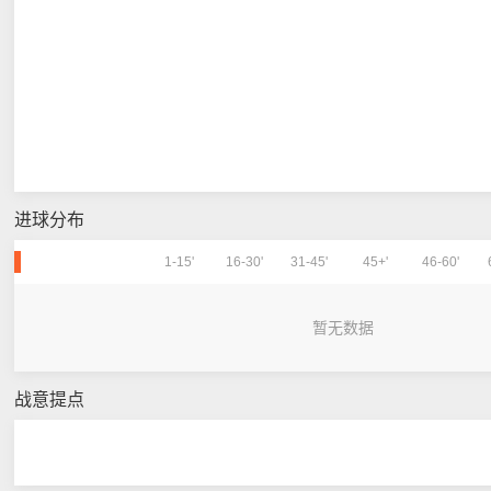
进球分布
1-15'
16-30'
31-45'
45+'
46-60'
暂无数据
战意提点