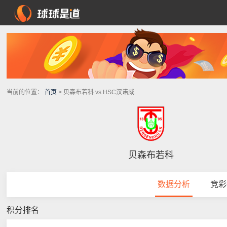
当前的位置：
首页
> 贝森布若科 vs HSC汉诺威
贝森布若科
数据分析
竞彩
积分排名