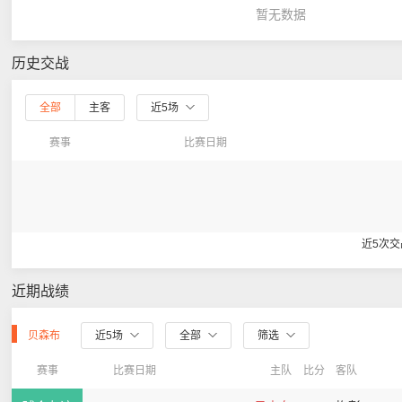
暂无数据
历史交战
全部
主客
近5场
赛事
比赛日期
近5次
近期战绩
贝森布
近5场
全部
筛选
赛事
比赛日期
主队
比分
客队