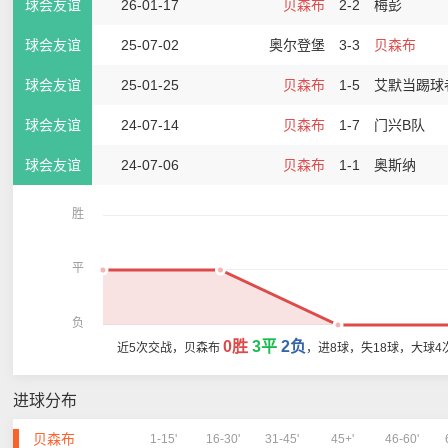
球会友谊
26-01-17
贝森布
2-2
梅彭
球会友谊
25-07-02
奥尔登堡
3-3
贝森布
球会友谊
25-01-25
贝森布
1-5
艾默当踢球
球会友谊
24-07-14
贝森布
1-7
门兴B队
球会友谊
24-07-06
贝森布
1-1
奥斯纳
胜
平
负
0胜
3平
2负
近5次交战，贝森布
，进8球，失18球，大球4
进球分布
贝森布
1-15'
16-30'
31-45'
45+'
46-60'