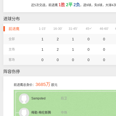
1胜
2平
2负
近5次交战，前进鹰
，进9球，失8球，大球4
进球分布
前进鹰
1-15'
16-30'
31-45'
45+'
46-60'
1
2
1
0
0
全部
1
2
1
0
0
主场
0
0
0
0
0
客场
阵容伤停
3685万
前进鹰总身价：
欧元
Sampsted
后卫
梅勒·梅伦斯腾
中场