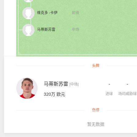
维克多 -卡伊
前锋
马蒂斯苏雷
中场
头牌
马蒂斯苏雷
-
-
[中场]
320万 欧元
进球
场均威胁球
伤停
暂无数据