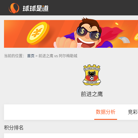
当前的位置：
首页
> 前进之鹰 vs 阿尔梅勒城
前进之鹰
数据分析
竞彩
积分排名