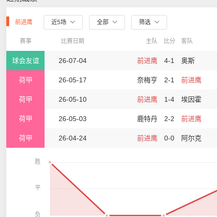
前进鹰
近5场
全部
筛选
赛事
比赛日期
主队
比分
客队
球会友谊
26-07-04
前进鹰
4-1
奥斯
荷甲
26-05-17
奈梅亨
2-1
前进鹰
荷甲
26-05-10
前进鹰
1-4
埃因霍
荷甲
26-05-03
鹿特丹
2-2
前进鹰
荷甲
26-04-24
前进鹰
0-0
阿尔克
胜
平
负