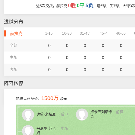
0胜
0平
5负
近5次交战，赫拉克
，进5球，失7球，大球3
进球分布
赫拉克
1-15'
16-30'
31-45'
45+'
46-60'
0
0
0
0
0
全部
0
0
0
0
0
主场
0
0
0
0
0
客场
阵容伤停
1500万
赫拉克总身价：
欧元
卢卡库列诺维
前锋
达蒙·米拉尼
后卫
奇
丹尼尔·范卡
中场
姆