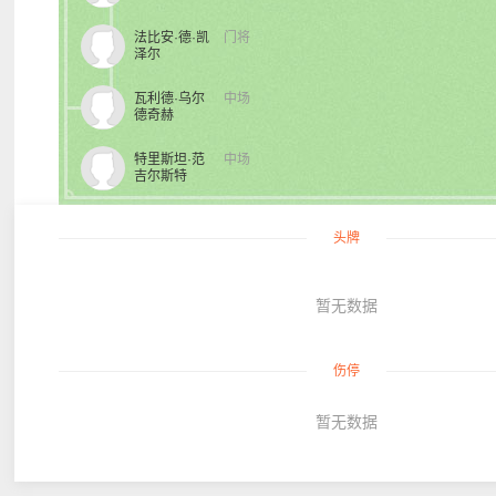
法比安·德·凯
门将
泽尔
瓦利德·乌尔
中场
德奇赫
特里斯坦·范
中场
吉尔斯特
头牌
暂无数据
伤停
暂无数据