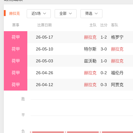
赫拉克
近5场
全部
筛选
赛事
比赛日期
主队
比分
客队
荷甲
26-05-17
赫拉克
1-2
格罗宁
荷甲
26-05-10
特尔斯
3-0
赫拉克
荷甲
26-05-03
兹沃勒
1-0
赫拉克
荷甲
26-04-26
赫拉克
0-2
福伦丹
荷甲
26-04-12
赫拉克
0-3
阿贾克
胜
平
负