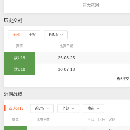
暂无数据
历史交战
全部
主客
近5场
赛事
比赛日期
欧U19
26-03-25
欧U19
10-07-18
近5次交
近期战绩
西班牙19
近5场
全部
筛选
赛事
比赛日期
主队
比分
客队