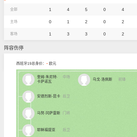
1
4
5
0
4
全部
0
1
2
0
2
主场
1
3
3
0
2
客场
阵容伤停
-
西班牙19总身价：
欧元
奎姆·朱尼特·
中场
乌戈·洛佩斯
前锋
卡萨诺瓦
安德烈斯-昆卡
后卫
马努·冈萨雷斯
门将
耶稣福提亚
后卫