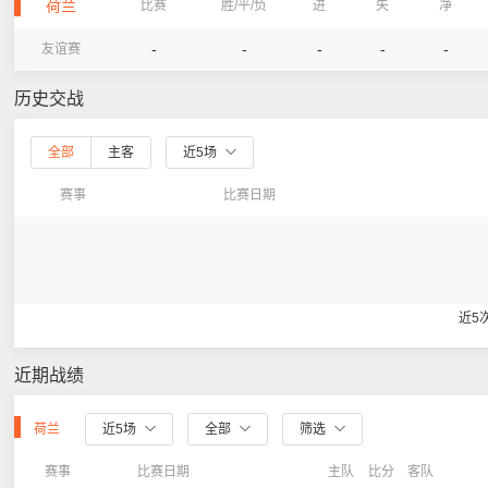
荷兰
比赛
胜/平/负
进
失
净
-
-
-
-
-
友谊赛
历史交战
全部
主客
近5场
赛事
比赛日期
近5
近期战绩
荷兰
近5场
全部
筛选
赛事
比赛日期
主队
比分
客队