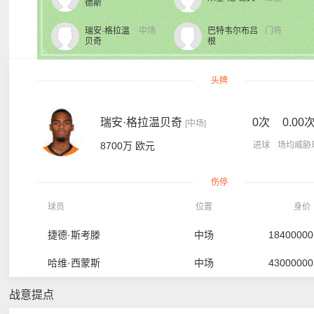
德斯
瑞安·格拉温
中场
巴特韦尔布吕
门将
贝奇
根
头牌
瑞安·格拉温贝奇
0次
0.00
[中场]
8700万 欧元
进球
场均威胁
伤停
球员
位置
身价
捷德·斯考滕
中场
1840000
哈维·西蒙斯
中场
4300000
战意提点