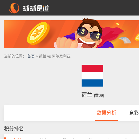
当前的位置：
首页
> 荷兰 vs 阿尔及利亚
荷兰
[世09]
数据分析
竞彩
积分排名