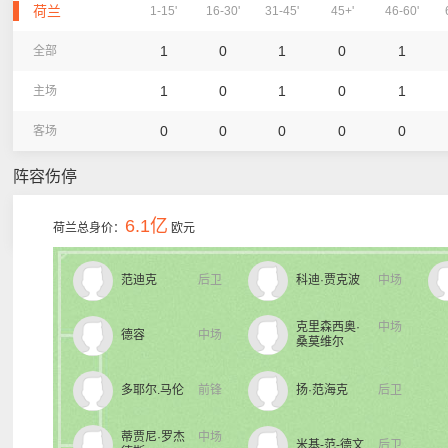
荷兰
1-15'
16-30'
31-45'
45+'
46-60'
1
0
1
0
1
全部
1
0
1
0
1
主场
0
0
0
0
0
客场
阵容伤停
6.1亿
荷兰总身价：
欧元
范迪克
后卫
科迪·贾克波
中场
克里森西奥·
中场
德容
中场
桑莫维尔
多耶尔.马伦
前锋
扬·范海克
后卫
蒂贾尼·罗杰
中场
米基-范-德文
后卫