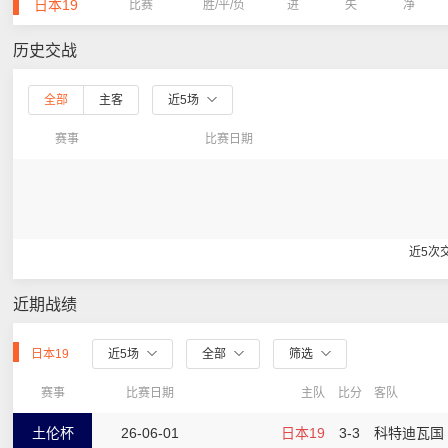
日本19
比赛
胜/平/负
进
失
净
历史交战
全部
主客
近5场
赛事
比赛日期
近5次
近期战绩
日本19
近5场
全部
筛选
赛事
比赛日期
主队
比分
客队
土伦杯
26-06-01
日本19
3-3
科特迪瓦国