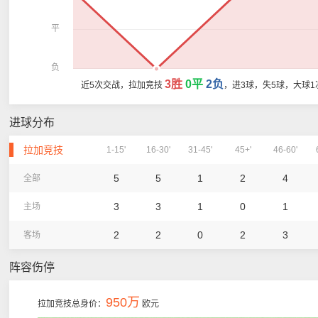
平
负
3胜
0平
2负
近5次交战，拉加竞技
，进3球，失5球，大球1
进球分布
拉加竞技
1-15'
16-30'
31-45'
45+'
46-60'
5
5
1
2
4
全部
3
3
1
0
1
主场
2
2
0
2
3
客场
阵容伤停
950万
拉加竞技总身价：
欧元