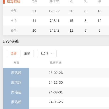
拉加竞技
比赛
胜/平/负
进
失
净
21
12/ 6/ 3
26
8
18
全部
11
7/ 3/ 1
15
3
12
主场
10
5/ 3/ 2
11
5
6
客场
历史交战
全部
主客
近5场
赛事
比赛日期
摩洛超
26-02-26
摩洛超
24-12-30
摩洛超
24-09-01
摩洛超
24-05-25