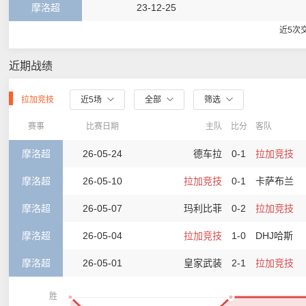
摩洛超
23-12-25
近5次
近期战绩
拉加竞技
近5场
全部
筛选
赛事
比赛日期
主队
比分
客队
摩洛超
26-05-24
德车拉
0-1
拉加竞技
摩洛超
26-05-10
拉加竞技
0-1
卡萨布兰
摩洛超
26-05-07
玛利比菲
0-2
拉加竞技
摩洛超
26-05-04
拉加竞技
1-0
DHJ哈斯
摩洛超
26-05-01
皇家武装
2-1
拉加竞技
胜