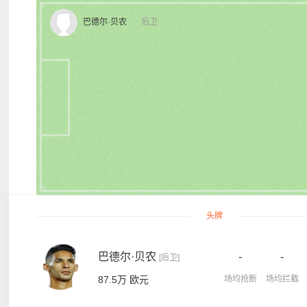
巴德尔·贝农
后卫
头牌
巴德尔·贝农
-
-
[后卫]
87.5万 欧元
场均抢断
场均拦截