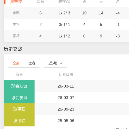
奥鲁罗
比赛
胜/平/负
进
失
净
6
1/ 2/ 3
10
14
-4
全部
2
0/ 1/ 1
4
5
-1
主场
4
1/ 1/ 2
6
9
-3
客场
历史交战
全部
主客
近5场
赛事
比赛日期
球会友谊
26-03-11
球会友谊
26-03-07
玻甲联
25-09-23
玻甲联
25-05-06