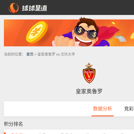
当前的位置：
首页
> 皇家奥鲁罗 vs 文托大学
皇家奥鲁罗
数据分析
竞彩
积分排名