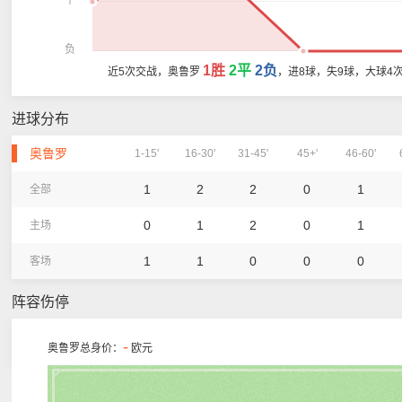
平
负
1胜
2平
2负
近5次交战，奥鲁罗
，进8球，失9球，大球4
进球分布
奥鲁罗
1-15'
16-30'
31-45'
45+'
46-60'
1
2
2
0
1
全部
0
1
2
0
1
主场
1
1
0
0
0
客场
阵容伤停
-
奥鲁罗总身价：
欧元