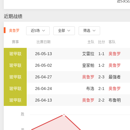
近5次
近期战绩
奥鲁罗
近5场
全部
筛选
赛事
比赛日期
主队
比分
客队
玻甲联
26-05-13
艾雷拉
1-1
奥鲁罗
玻甲联
26-05-02
皇家帕
1-2
奥鲁罗
玻甲联
26-04-27
奥鲁罗
2-3
最强者
玻甲联
26-04-24
布洛
2-1
奥鲁罗
玻甲联
26-04-13
奥鲁罗
2-2
布鲁明
胜