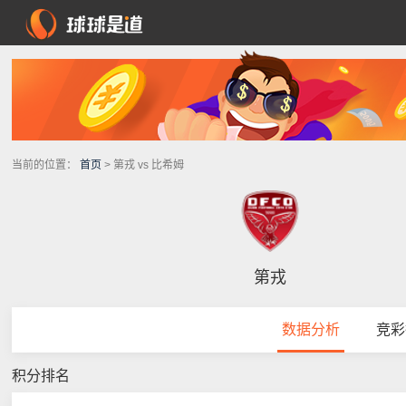
当前的位置：
首页
> 第戎 vs 比希姆
第戎
数据分析
竞彩
积分排名