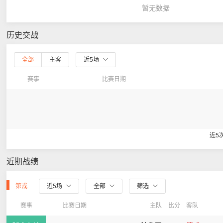
暂无数据
历史交战
全部
主客
近5场
赛事
比赛日期
近5
近期战绩
第戎
近5场
全部
筛选
赛事
比赛日期
主队
比分
客队