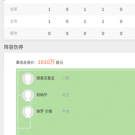
1
0
1
1
0
全部
1
0
1
1
0
主场
0
0
0
0
0
客场
阵容伤停
1610万
第戎总身价：
欧元
德莱克鲁瓦
门将
伯纳尔
后卫
保罗·贝隆
中场