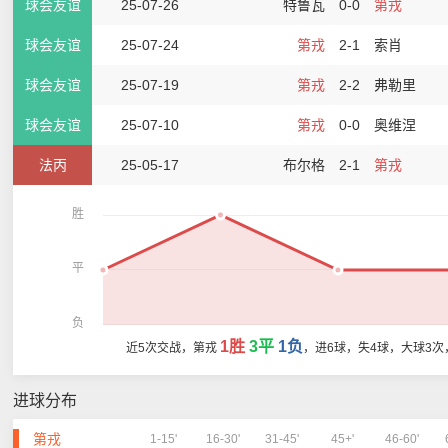
球会友谊
25-07-26
特鲁瓦
0-0
第戎
球会友谊
25-07-24
第戎
2-1
索肖
球会友谊
25-07-19
第戎
2-2
弗勒里
球会友谊
25-07-10
第戎
0-0
奥维涅
法丙
25-05-17
布尔格
2-1
第戎
胜
平
负
1胜
3平
1负
近5次交战，第戎
，进6球，失4球，大球3次
进球分布
第戎
1-15'
16-30'
31-45'
45+'
46-60'